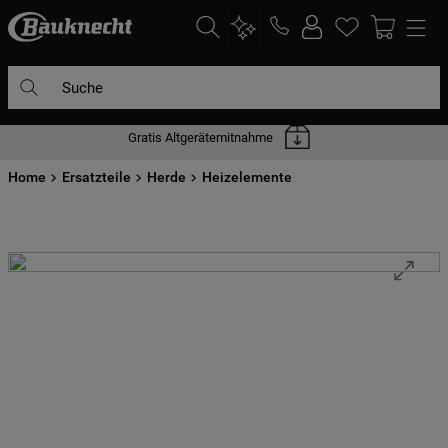
Suche
Gratis Altgerätemitnahme
DIE HÄUFIGSTEN SUCHANFRAGEN
Home
1
Ersatzteile
.
waschmaschine
Herde
Heizelemente
2
.
geschirrspülern
3
.
kühlgefrierkombination
4
.
bko
5
.
trockner
6
.
kühlschrank
7
.
gefrierschrank
8
.
mikrowelle