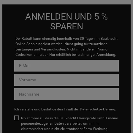
ANMELDEN UND 5 %
SPAREN
Der Rabatt kann einmalig innerhalb von 30 Tagen im Bauknecht
Online-Shop eingelöst werden. Nicht gültig für zusätzliche
Leistungen und Versandkosten. Nicht mit anderen Promo
Codes kombinierbar. Nur erhältlich bei erstmaliger Anmeldung.
Ich verstehe und bestätige den Inhalt der
Datenschutzerklärung
.
Ich stimme zu, dass die Bauknecht Hausgeräte GmbH meine
personenbezogenen Daten verarbeitet, um mir in
elektronischer und nicht elektronischer Form Werbung