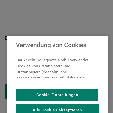
9
.
gefriertruhe
10
.
kühl-gefrierkombination freistehend
Elektronik Assy Thevenin J00644292
Verwendung von Cookies
Auf Lager: Lieferzeit 4-6 Werktage
Bauknecht Hausgeräte GmbH verwendet
Cookies von Erstanbietern und
170
,
00
€
Drittanbietern (oder ähnliche
Inkl. MwSt
－
＋
zzgl. Versand
Technologien), um Ihr Surf-Erlebnis zu
verbessern (unbedingt erforderliche
Cookies), um unser Publikum zu messen
IN DEN WARENKORB LEGEN
Cookie-Einstellungen
(Leistungs-Cookies), um die redaktionellen
Inhalte der Website basierend auf Ihrer
Nutzung der Website zu personalisieren,
Alle Cookies akzeptieren