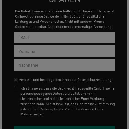
Der Rabatt kann einmalig innerhalb von 30 Tagen im Bauknecht
Online-Shop eingelöst werden. Nicht gültig für zusätzliche
Leistungen und Versandkosten. Nicht mit anderen Promo
Codes kombinierbar. Nur erhältlich bei erstmaliger Anmeldung.
Ich verstehe und bestätige den Inhalt der
Datenschutzerklärung
.
Ich stimme zu, dass die Bauknecht Hausgeräte GmbH meine
personenbezogenen Daten verarbeitet, um mir in
elektronischer und nicht elektronischer Form Werbung
zusenden kann. Mir ist bewusst, dass ich meine Zustimmung
jederzeit mit Wirkung für die Zukunft widerrufen kann.
Mehr anzeigen