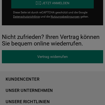
JETZT ANMELDEN
Diese Seite ist durch reCAPTCHA geschützt und die Google
Datenschutzrichtlinie
und die
Nutzungsbedingungen
gelten.
Nicht zufrieden? Ihren Vertrag können
Sie bequem online wiederrufen.
Vertrag widerrufen
KUNDENCENTER
Produktregistrierung
UNSER UNTERNEHMEN
Händlersuche
Über Bauknecht
Häufige Fragen
UNSERE RICHTLINIEN
Für Händler