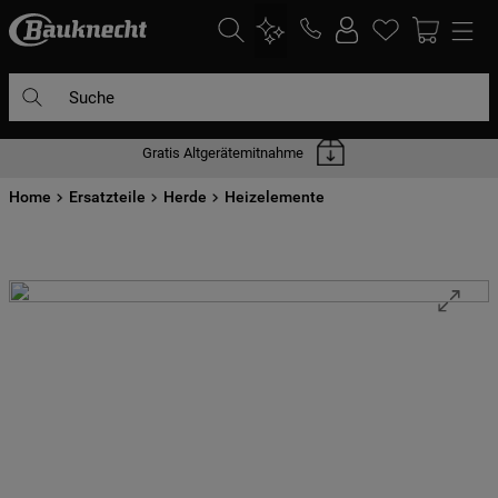
Suche
Gratis Altgerätemitnahme
DIE HÄUFIGSTEN SUCHANFRAGEN
Home
1
Ersatzteile
.
waschmaschine
Herde
Heizelemente
2
.
geschirrspülern
3
.
kühlgefrierkombination
4
.
bko
5
.
trockner
6
.
kühlschrank
7
.
mikrowelle
8
.
toplader