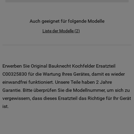
der Weitergabe Ihrer Daten an unsere
Drittanbieter für solche Zwecke zu. Wenn
Sie Ihre Präferenzen festlegen möchten,
Auch geeignet für folgende Modelle
klicken Sie auf die Schaltfläche "Cookie
Liste der Modelle
(
2
)
Einstellungen". Um unsere Cookie-Richtlinie
einzusehen klicken sie auf "Mehr
Informationen" . Wenn Sie auf "Nur
erforderliche Cookies" klicken, werden
lediglich unbedingt erforderliche Cookis
Erwerben Sie Original Bauknecht Kochfelder Ersatzteil
gesetzt. Mehr Informationen
C00325830 für die Wartung Ihres Gerätes, damit es wieder
https://www.bauknecht.de/seiten/nutzung-
einwandfrei funktioniert. Unsere Teile haben 2 Jahre
von-cookies
Garantie. Bitte überprüfen Sie die Modellnummer, um sich zu
vergewissern, dass dieses Ersatzteil das Richtige für Ihr Gerät
ist.