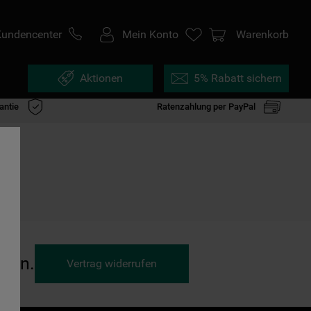
Kundencenter
Mein Konto
Warenkorb
Aktionen
5% Rabatt sichern
antie
Ratenzahlung per PayPal
ufen.
Vertrag widerrufen