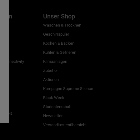
inien
Unser Shop
g
Waschen & Trocknen
Geschirrspüler
Kochen & Backen
Kühlen & Gefrieren
 Connectivity
Klimaanlagen
Zubehör
Aktionen
n
Kampagne Supreme Silence
Black Week
Studentenrabatt
freiheit
Newsletter
Versandkostenübersicht