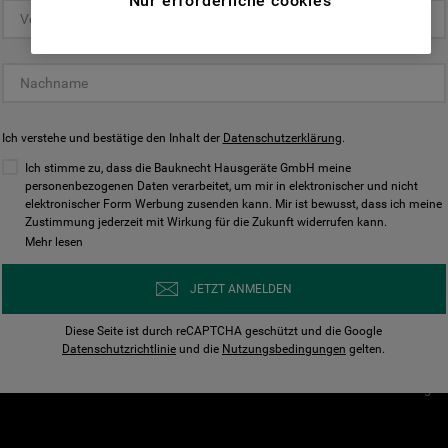
Nur erforderliche cookies
(Funktionelle-Cookies) und für
personalisierte und nicht personalisierte
Unser Unternehmen
Unsere Richtl
Werbung basierend auf Ihren
Über Bauknecht
Datenschutzerklärun
Gewohnheiten, Interaktionen mit unseren
Websites, Werbeanzeigen und Interessen
Für Händler
Cookies
(einschließlich über Drittanbieter und auf
Ich verstehe und bestätige den Inhalt der
Karriere
Datenschutzerklärung
Impressum
.
anderen Websites oder sozialen
Presse
AGB
Ich stimme zu, dass die Bauknecht Hausgeräte GmbH meine
Plattformen, beispielsweise Google LLC –
personenbezogenen Daten verarbeitet, um mir in elektronischer und nicht
Nutzungsbedingungen
elektronischer Form Werbung zusenden kann. Mir ist bewusst, dass ich meine
weitere Informationen zu den
Geräte
Zustimmung jederzeit mit Wirkung für die Zukunft widerrufen kann.
n
Datenschutzbestimmungen von Google
Mehr lesen
Verhaltenskodex
finden Sie hier:
Nutzungsbedingunge
https://business.safety.google/privacy/
JETZT ANMELDEN
(Profiling- und Marketing-Cookies).
Widerrufsbelehrung
Diese Seite ist durch reCAPTCHA geschützt und die Google
Rückgabe / Retoure
Indem Sie auf die Schaltfläche "Alle
Datenschutzrichtlinie
und die
Nutzungsbedingungen
gelten.
Erklärung zur Barriere
Cookies akzeptieren" klicken, stimmen Sie
Cookie-Einstellungen
der Verwendung all unserer Cookies und der
Weitergabe Ihrer Daten an unsere
Drittanbieter für solche Zwecke zu. Wenn