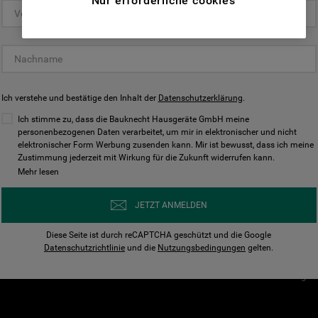
Nur erforderliche cookies
(Funktionelle-Cookies) und für
personalisierte und nicht personalisierte
Unser Unternehmen
Unsere Richtl
Werbung basierend auf Ihren
Über Bauknecht
Datenschutzerklärun
Gewohnheiten, Interaktionen mit unseren
Websites, Werbeanzeigen und Interessen
Für Händler
Cookies
(einschließlich über Drittanbieter und auf
Ich verstehe und bestätige den Inhalt der
Karriere
Datenschutzerklärung
Impressum
.
anderen Websites oder sozialen
Presse
AGB
Ich stimme zu, dass die Bauknecht Hausgeräte GmbH meine
Plattformen, beispielsweise Google LLC –
personenbezogenen Daten verarbeitet, um mir in elektronischer und nicht
Nutzungsbedingungen
elektronischer Form Werbung zusenden kann. Mir ist bewusst, dass ich meine
weitere Informationen zu den
Geräte
Zustimmung jederzeit mit Wirkung für die Zukunft widerrufen kann.
n
Datenschutzbestimmungen von Google
Mehr lesen
Verhaltenskodex
finden Sie hier:
Nutzungsbedingunge
https://business.safety.google/privacy/
JETZT ANMELDEN
(Profiling- und Marketing-Cookies).
Widerrufsbelehrung
Diese Seite ist durch reCAPTCHA geschützt und die Google
Rückgabe / Retoure
Indem Sie auf die Schaltfläche "Alle
Datenschutzrichtlinie
und die
Nutzungsbedingungen
gelten.
Erklärung zur Barriere
Cookies akzeptieren" klicken, stimmen Sie
Cookie-Einstellungen
der Verwendung all unserer Cookies und der
Weitergabe Ihrer Daten an unsere
Drittanbieter für solche Zwecke zu. Wenn