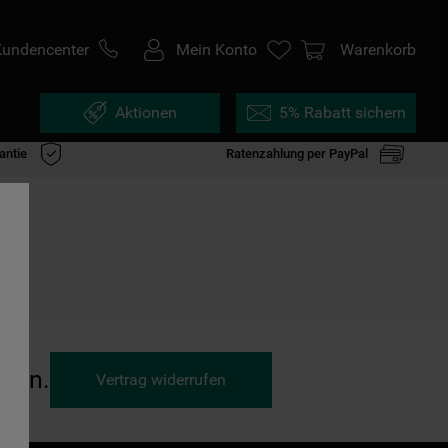
Kundencenter
Mein Konto
Warenkorb
Aktionen
5% Rabatt sichern
antie
Ratenzahlung per PayPal
ufen.
Vertrag widerrufen