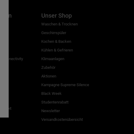
inien
Unser Shop
g
Waschen & Trocknen
Geschirrspüler
Kochen & Backen
Kühlen & Gefrieren
 Connectivity
Klimaanlagen
Zubehör
Aktionen
n
Kampagne Supreme Silence
Black Week
Studentenrabatt
freiheit
Newsletter
Versandkostenübersicht