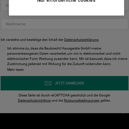
Nur erforderliche cookies
(Funktionelle-Cookies) und für
personalisierte und nicht personalisierte
Unser Unternehmen
Unsere Richtl
Werbung basierend auf Ihren
Über Bauknecht
Datenschutzerklärun
Gewohnheiten, Interaktionen mit unseren
Websites, Werbeanzeigen und Interessen
Für Händler
Cookies
(einschließlich über Drittanbieter und auf
Ich verstehe und bestätige den Inhalt der
Karriere
Datenschutzerklärung
Impressum
.
anderen Websites oder sozialen
Presse
AGB
Ich stimme zu, dass die Bauknecht Hausgeräte GmbH meine
Plattformen, beispielsweise Google LLC –
personenbezogenen Daten verarbeitet, um mir in elektronischer und nicht
Nutzungsbedingungen
elektronischer Form Werbung zusenden kann. Mir ist bewusst, dass ich meine
weitere Informationen zu den
Geräte
Zustimmung jederzeit mit Wirkung für die Zukunft widerrufen kann.
n
Datenschutzbestimmungen von Google
Mehr lesen
Verhaltenskodex
finden Sie hier:
Nutzungsbedingunge
https://business.safety.google/privacy/
JETZT ANMELDEN
(Profiling- und Marketing-Cookies).
Widerrufsbelehrung
Diese Seite ist durch reCAPTCHA geschützt und die Google
Rückgabe / Retoure
Indem Sie auf die Schaltfläche "Alle
Datenschutzrichtlinie
und die
Nutzungsbedingungen
gelten.
Erklärung zur Barriere
Cookies akzeptieren" klicken, stimmen Sie
Cookie-Einstellungen
der Verwendung all unserer Cookies und der
Weitergabe Ihrer Daten an unsere
Drittanbieter für solche Zwecke zu. Wenn