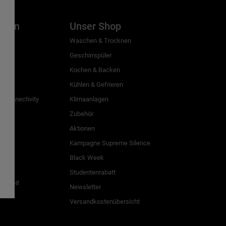
inien
Unser Shop
g
Waschen & Trocknen
Geschirrspüler
Kochen & Backen
Kühlen & Gefrieren
 Connectivity
Klimaanlagen
Zubehör
Aktionen
n
Kampagne Supreme Silence
Black Week
Studentenrabatt
freiheit
Newsletter
Versandkostenübersicht