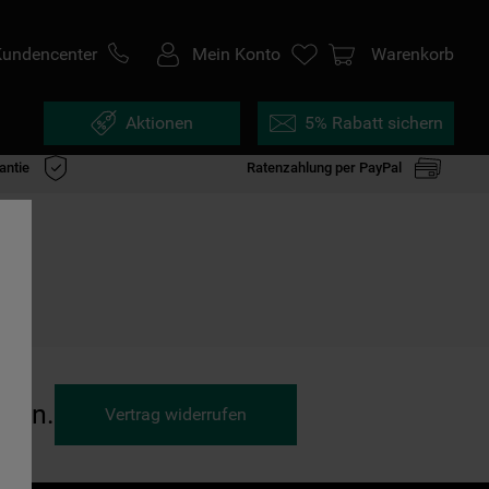
Kundencenter
Mein Konto
Warenkorb
Aktionen
5% Rabatt sichern
antie
Ratenzahlung per PayPal
ufen.
Vertrag widerrufen