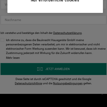
Nur erforderliche cookies
(Funktionelle-Cookies) und für
personalisierte und nicht personalisierte
Unser Unternehmen
Unsere Richtl
Werbung basierend auf Ihren
Über Bauknecht
Datenschutzerklärun
Gewohnheiten, Interaktionen mit unseren
Websites, Werbeanzeigen und Interessen
Für Händler
Cookies
(einschließlich über Drittanbieter und auf
Ich verstehe und bestätige den Inhalt der
Karriere
Datenschutzerklärung
Impressum
.
anderen Websites oder sozialen
Presse
AGB
Ich stimme zu, dass die Bauknecht Hausgeräte GmbH meine
Plattformen, beispielsweise Google LLC –
personenbezogenen Daten verarbeitet, um mir in elektronischer und nicht
Nutzungsbedingungen
elektronischer Form Werbung zusenden kann. Mir ist bewusst, dass ich meine
weitere Informationen zu den
Geräte
Zustimmung jederzeit mit Wirkung für die Zukunft widerrufen kann.
n
Datenschutzbestimmungen von Google
Mehr lesen
Verhaltenskodex
finden Sie hier:
Nutzungsbedingunge
https://business.safety.google/privacy/
JETZT ANMELDEN
(Profiling- und Marketing-Cookies).
Widerrufsbelehrung
Diese Seite ist durch reCAPTCHA geschützt und die Google
Rückgabe / Retoure
Indem Sie auf die Schaltfläche "Alle
Datenschutzrichtlinie
und die
Nutzungsbedingungen
gelten.
Erklärung zur Barriere
Cookies akzeptieren" klicken, stimmen Sie
Cookie-Einstellungen
der Verwendung all unserer Cookies und der
Weitergabe Ihrer Daten an unsere
Drittanbieter für solche Zwecke zu. Wenn