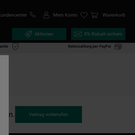
Kundencenter
Mein Konto
Warenkorb
Aktionen
5% Rabatt sichern
antie
Ratenzahlung per PayPal
ufen.
Vertrag widerrufen