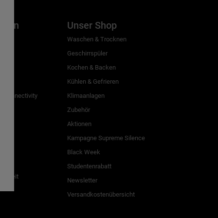
inien
Unser Shop
g
Waschen & Trocknen
Geschirrspüler
Kochen & Backen
Kühlen & Gefrieren
 Connectivity
Klimaanlagen
Zubehör
Aktionen
n
Kampagne Supreme Silence
Black Week
Studentenrabatt
freiheit
Newsletter
Versandkostenübersicht