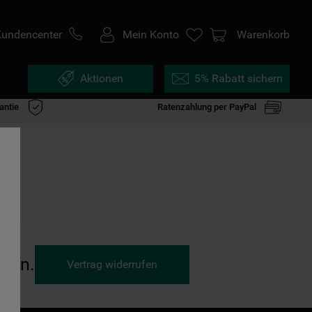
Kundencenter
Mein Konto
Warenkorb
Aktionen
5% Rabatt sichern
antie
Ratenzahlung per PayPal
ufen.
Vertrag widerrufen