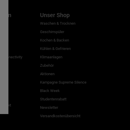
inien
Unser Shop
g
Waschen & Trocknen
Geschirrspüler
Kochen & Backen
Kühlen & Gefrieren
 Connectivity
Klimaanlagen
Zubehör
Aktionen
n
Kampagne Supreme Silence
Black Week
Studentenrabatt
freiheit
Newsletter
Versandkostenübersicht