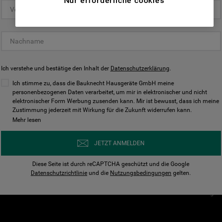
Nur erforderliche cookies
(Funktionelle-Cookies) und für
personalisierte und nicht personalisierte
Unser Unternehmen
Unsere Richtl
Werbung basierend auf Ihren
Über Bauknecht
Datenschutzerklärun
Gewohnheiten, Interaktionen mit unseren
Websites, Werbeanzeigen und Interessen
Für Händler
Cookies
(einschließlich über Drittanbieter und auf
Ich verstehe und bestätige den Inhalt der
Karriere
Datenschutzerklärung
Impressum
.
anderen Websites oder sozialen
Presse
AGB
Ich stimme zu, dass die Bauknecht Hausgeräte GmbH meine
Plattformen, beispielsweise Google LLC –
personenbezogenen Daten verarbeitet, um mir in elektronischer und nicht
Nutzungsbedingungen
elektronischer Form Werbung zusenden kann. Mir ist bewusst, dass ich meine
weitere Informationen zu den
Geräte
Zustimmung jederzeit mit Wirkung für die Zukunft widerrufen kann.
n
Datenschutzbestimmungen von Google
Mehr lesen
Verhaltenskodex
finden Sie hier:
Nutzungsbedingunge
https://business.safety.google/privacy/
JETZT ANMELDEN
(Profiling- und Marketing-Cookies).
Widerrufsbelehrung
Diese Seite ist durch reCAPTCHA geschützt und die Google
Rückgabe / Retoure
Indem Sie auf die Schaltfläche "Alle
Datenschutzrichtlinie
und die
Nutzungsbedingungen
gelten.
Erklärung zur Barriere
Cookies akzeptieren" klicken, stimmen Sie
Cookie-Einstellungen
der Verwendung all unserer Cookies und der
Weitergabe Ihrer Daten an unsere
Drittanbieter für solche Zwecke zu. Wenn