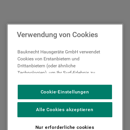
Verwendung von Cookies
Bauknecht Hausgeräte GmbH verwendet
Cookies von Erstanbietern und
Drittanbietern (oder ähnliche
Technologien), um Ihr Surf-Erlebnis zu
verbessern (unbedingt erforderliche
Cookies), um unser Publikum zu messen
Cookie-Einstellungen
(Leistungs-Cookies), um die redaktionellen
Inhalte der Website basierend auf Ihrer
Nutzung der Website zu personalisieren,
Alle Cookies akzeptieren
die Funktionalität der Website zu
verbessern und Ihnen spezifische
Nur erforderliche cookies
Funktionen anzubieten (Funktionelle-