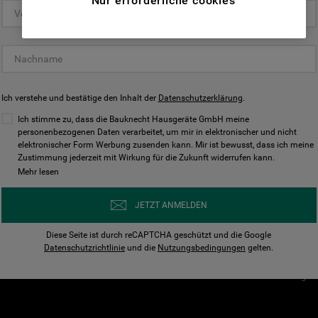
Nur erforderliche cookies
(Funktionelle-Cookies) und für
personalisierte und nicht personalisierte
Unser Unternehmen
Unsere Richtl
Werbung basierend auf Ihren
Über Bauknecht
Datenschutzerklärun
Gewohnheiten, Interaktionen mit unseren
Websites, Werbeanzeigen und Interessen
Für Händler
Cookies
(einschließlich über Drittanbieter und auf
Ich verstehe und bestätige den Inhalt der
Karriere
Datenschutzerklärung
Impressum
.
anderen Websites oder sozialen
Presse
AGB
Ich stimme zu, dass die Bauknecht Hausgeräte GmbH meine
Plattformen, beispielsweise Google LLC –
personenbezogenen Daten verarbeitet, um mir in elektronischer und nicht
Nutzungsbedingungen
elektronischer Form Werbung zusenden kann. Mir ist bewusst, dass ich meine
weitere Informationen zu den
Geräte
Zustimmung jederzeit mit Wirkung für die Zukunft widerrufen kann.
n
Datenschutzbestimmungen von Google
Mehr lesen
Verhaltenskodex
finden Sie hier:
Nutzungsbedingunge
https://business.safety.google/privacy/
JETZT ANMELDEN
(Profiling- und Marketing-Cookies).
Widerrufsbelehrung
Diese Seite ist durch reCAPTCHA geschützt und die Google
Rückgabe / Retoure
Indem Sie auf die Schaltfläche "Alle
Datenschutzrichtlinie
und die
Nutzungsbedingungen
gelten.
Erklärung zur Barriere
Cookies akzeptieren" klicken, stimmen Sie
Cookie-Einstellungen
der Verwendung all unserer Cookies und der
Weitergabe Ihrer Daten an unsere
Drittanbieter für solche Zwecke zu. Wenn