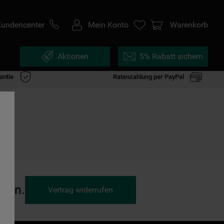
Kundencenter
Mein Konto
Warenkorb
Aktionen
5% Rabatt sichern
antie
Ratenzahlung per PayPal
ufen.
Vertrag widerrufen