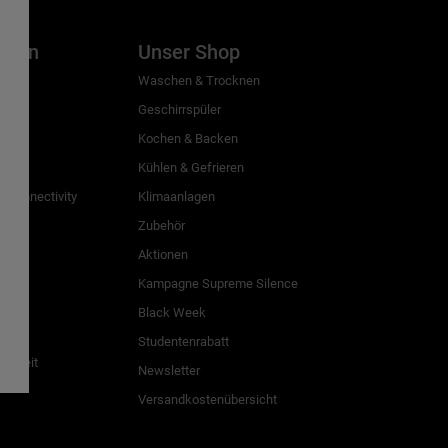
inien
Unser Shop
g
Waschen & Trocknen
Geschirrspüler
Kochen & Backen
Kühlen & Gefrieren
 Connectivity
Klimaanlagen
Zubehör
Aktionen
n
Kampagne Supreme Silence
Black Week
Studentenrabatt
freiheit
Newsletter
Versandkostenübersicht