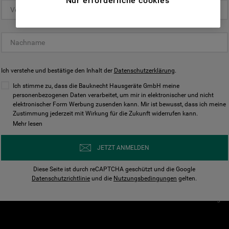
Nur erforderliche cookies
(Funktionelle-Cookies) und für
personalisierte und nicht personalisierte
Unser Unternehmen
Unsere Richtl
Werbung basierend auf Ihren
Über Bauknecht
Datenschutzerklärun
Gewohnheiten, Interaktionen mit unseren
Websites, Werbeanzeigen und Interessen
Für Händler
Cookies
(einschließlich über Drittanbieter und auf
Ich verstehe und bestätige den Inhalt der
Karriere
Datenschutzerklärung
Impressum
.
anderen Websites oder sozialen
Presse
AGB
Ich stimme zu, dass die Bauknecht Hausgeräte GmbH meine
Plattformen, beispielsweise Google LLC –
personenbezogenen Daten verarbeitet, um mir in elektronischer und nicht
Nutzungsbedingungen
elektronischer Form Werbung zusenden kann. Mir ist bewusst, dass ich meine
weitere Informationen zu den
Geräte
Zustimmung jederzeit mit Wirkung für die Zukunft widerrufen kann.
n
Datenschutzbestimmungen von Google
Mehr lesen
Verhaltenskodex
finden Sie hier:
Nutzungsbedingunge
https://business.safety.google/privacy/
JETZT ANMELDEN
(Profiling- und Marketing-Cookies).
Widerrufsbelehrung
Diese Seite ist durch reCAPTCHA geschützt und die Google
Rückgabe / Retoure
Indem Sie auf die Schaltfläche "Alle
Datenschutzrichtlinie
und die
Nutzungsbedingungen
gelten.
Erklärung zur Barriere
Cookies akzeptieren" klicken, stimmen Sie
Cookie-Einstellungen
der Verwendung all unserer Cookies und der
Weitergabe Ihrer Daten an unsere
Drittanbieter für solche Zwecke zu. Wenn