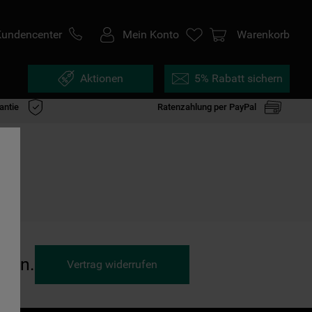
Kundencenter
Mein Konto
Warenkorb
Aktionen
5% Rabatt sichern
antie
Ratenzahlung per PayPal
ufen.
Vertrag widerrufen