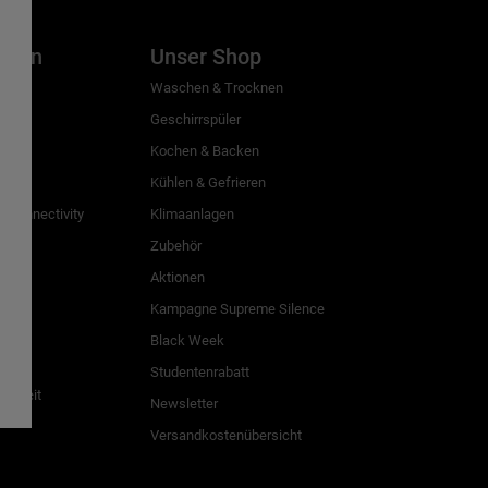
inien
Unser Shop
g
Waschen & Trocknen
Geschirrspüler
Kochen & Backen
Kühlen & Gefrieren
 Connectivity
Klimaanlagen
Zubehör
Aktionen
n
Kampagne Supreme Silence
Black Week
Studentenrabatt
freiheit
Newsletter
Versandkostenübersicht