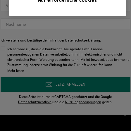
Nur erforderliche cookies
(Funktionelle-Cookies) und für
personalisierte und nicht personalisierte
Unser Unternehmen
Unsere Richtl
Werbung basierend auf Ihren
Über Bauknecht
Datenschutzerklärun
Gewohnheiten, Interaktionen mit unseren
Websites, Werbeanzeigen und Interessen
Für Händler
Cookies
(einschließlich über Drittanbieter und auf
Ich verstehe und bestätige den Inhalt der
Karriere
Datenschutzerklärung
Impressum
.
anderen Websites oder sozialen
Presse
AGB
Ich stimme zu, dass die Bauknecht Hausgeräte GmbH meine
Plattformen, beispielsweise Google LLC –
personenbezogenen Daten verarbeitet, um mir in elektronischer und nicht
Nutzungsbedingungen
elektronischer Form Werbung zusenden kann. Mir ist bewusst, dass ich meine
weitere Informationen zu den
Geräte
Zustimmung jederzeit mit Wirkung für die Zukunft widerrufen kann.
n
Datenschutzbestimmungen von Google
Mehr lesen
Verhaltenskodex
finden Sie hier:
Nutzungsbedingunge
https://business.safety.google/privacy/
JETZT ANMELDEN
(Profiling- und Marketing-Cookies).
Widerrufsbelehrung
Diese Seite ist durch reCAPTCHA geschützt und die Google
Rückgabe / Retoure
Indem Sie auf die Schaltfläche "Alle
Datenschutzrichtlinie
und die
Nutzungsbedingungen
gelten.
Erklärung zur Barriere
Cookies akzeptieren" klicken, stimmen Sie
Cookie-Einstellungen
der Verwendung all unserer Cookies und der
Weitergabe Ihrer Daten an unsere
Drittanbieter für solche Zwecke zu. Wenn