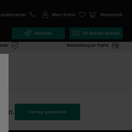
Kundencenter
Mein Konto
Warenkorb
Aktionen
5% Rabatt sichern
antie
Ratenzahlung per PayPal
ufen.
Vertrag widerrufen