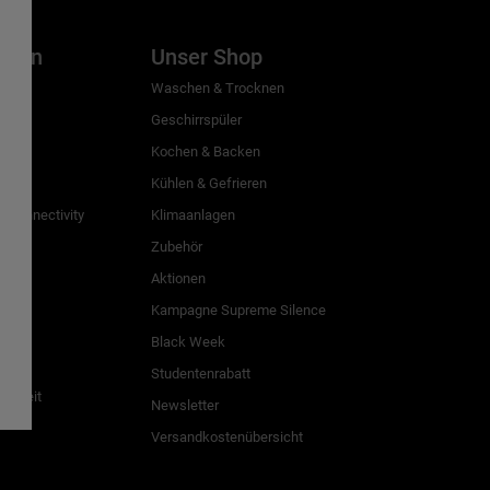
inien
Unser Shop
g
Waschen & Trocknen
Geschirrspüler
Kochen & Backen
Kühlen & Gefrieren
 Connectivity
Klimaanlagen
Zubehör
Aktionen
n
Kampagne Supreme Silence
Black Week
Studentenrabatt
freiheit
Newsletter
Versandkostenübersicht