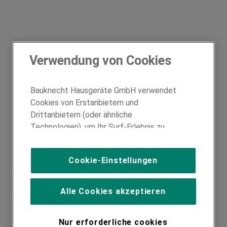
Verwendung von Cookies
Bauknecht Hausgeräte GmbH verwendet
Cookies von Erstanbietern und
Drittanbietern (oder ähnliche
Technologien), um Ihr Surf-Erlebnis zu
verbessern (unbedingt erforderliche
Cookies), um unser Publikum zu messen
Cookie-Einstellungen
(Leistungs-Cookies), um die redaktionellen
Inhalte der Website basierend auf Ihrer
Nutzung der Website zu personalisieren,
Alle Cookies akzeptieren
die Funktionalität der Website zu
verbessern und Ihnen spezifische
Nur erforderliche cookies
Funktionen anzubieten (Funktionelle-