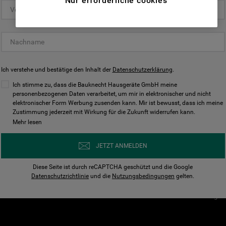
Nur erforderliche cookies
(Funktionelle-Cookies) und für
personalisierte und nicht personalisierte
Unser Unternehmen
Unsere Richtl
Werbung basierend auf Ihren
Über Bauknecht
Datenschutzerklärun
Gewohnheiten, Interaktionen mit unseren
Websites, Werbeanzeigen und Interessen
Für Händler
Cookies
(einschließlich über Drittanbieter und auf
Ich verstehe und bestätige den Inhalt der
Karriere
Datenschutzerklärung
Impressum
.
anderen Websites oder sozialen
Presse
AGB
Ich stimme zu, dass die Bauknecht Hausgeräte GmbH meine
Plattformen, beispielsweise Google LLC –
personenbezogenen Daten verarbeitet, um mir in elektronischer und nicht
Nutzungsbedingungen
elektronischer Form Werbung zusenden kann. Mir ist bewusst, dass ich meine
weitere Informationen zu den
Geräte
Zustimmung jederzeit mit Wirkung für die Zukunft widerrufen kann.
n
Datenschutzbestimmungen von Google
Mehr lesen
Verhaltenskodex
finden Sie hier:
Nutzungsbedingunge
https://business.safety.google/privacy/
JETZT ANMELDEN
(Profiling- und Marketing-Cookies).
Widerrufsbelehrung
Diese Seite ist durch reCAPTCHA geschützt und die Google
Rückgabe / Retoure
Indem Sie auf die Schaltfläche "Alle
Datenschutzrichtlinie
und die
Nutzungsbedingungen
gelten.
Erklärung zur Barriere
Cookies akzeptieren" klicken, stimmen Sie
Cookie-Einstellungen
der Verwendung all unserer Cookies und der
Weitergabe Ihrer Daten an unsere
Drittanbieter für solche Zwecke zu. Wenn