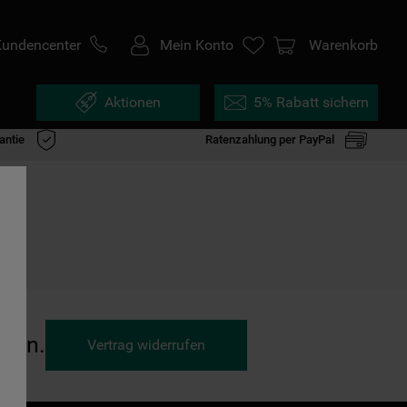
Kundencenter
Mein Konto
Warenkorb
Aktionen
5% Rabatt sichern
antie
Ratenzahlung per PayPal
ufen.
Vertrag widerrufen