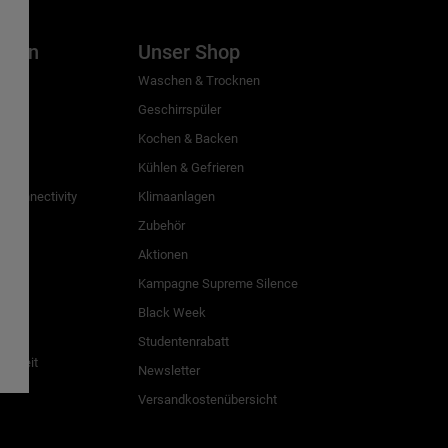
inien
Unser Shop
g
Waschen & Trocknen
Geschirrspüler
Kochen & Backen
Kühlen & Gefrieren
 Connectivity
Klimaanlagen
Zubehör
Aktionen
n
Kampagne Supreme Silence
Black Week
Studentenrabatt
freiheit
Newsletter
Versandkostenübersicht