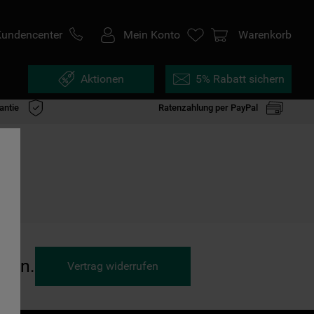
Kundencenter
Mein Konto
Warenkorb
Aktionen
5% Rabatt sichern
antie
Ratenzahlung per PayPal
ufen.
Vertrag widerrufen