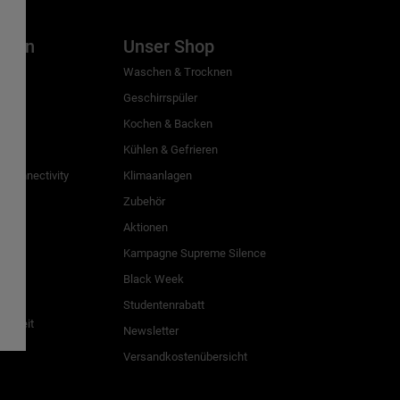
inien
Unser Shop
g
Waschen & Trocknen
Geschirrspüler
Kochen & Backen
Kühlen & Gefrieren
 Connectivity
Klimaanlagen
Zubehör
Aktionen
n
Kampagne Supreme Silence
Black Week
Studentenrabatt
freiheit
Newsletter
Versandkostenübersicht