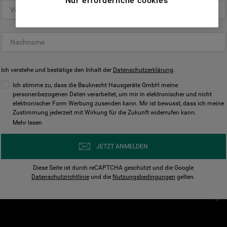
Nur erforderliche cookies
(Funktionelle-Cookies) und für
personalisierte und nicht personalisierte
Unser Unternehmen
Unsere Richtl
Werbung basierend auf Ihren
Über Bauknecht
Datenschutzerklärun
Gewohnheiten, Interaktionen mit unseren
Websites, Werbeanzeigen und Interessen
Für Händler
Cookies
(einschließlich über Drittanbieter und auf
Ich verstehe und bestätige den Inhalt der
Karriere
Datenschutzerklärung
Impressum
.
anderen Websites oder sozialen
Presse
AGB
Ich stimme zu, dass die Bauknecht Hausgeräte GmbH meine
Plattformen, beispielsweise Google LLC –
personenbezogenen Daten verarbeitet, um mir in elektronischer und nicht
Nutzungsbedingungen
elektronischer Form Werbung zusenden kann. Mir ist bewusst, dass ich meine
weitere Informationen zu den
Geräte
Zustimmung jederzeit mit Wirkung für die Zukunft widerrufen kann.
n
Datenschutzbestimmungen von Google
Mehr lesen
Verhaltenskodex
finden Sie hier:
Nutzungsbedingunge
https://business.safety.google/privacy/
JETZT ANMELDEN
(Profiling- und Marketing-Cookies).
Widerrufsbelehrung
Diese Seite ist durch reCAPTCHA geschützt und die Google
Rückgabe / Retoure
Indem Sie auf die Schaltfläche "Alle
Datenschutzrichtlinie
und die
Nutzungsbedingungen
gelten.
Erklärung zur Barriere
Cookies akzeptieren" klicken, stimmen Sie
Cookie-Einstellungen
der Verwendung all unserer Cookies und der
Weitergabe Ihrer Daten an unsere
Drittanbieter für solche Zwecke zu. Wenn