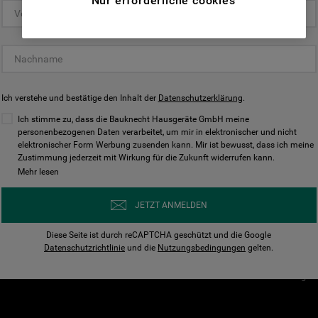
Nur erforderliche cookies
(Funktionelle-Cookies) und für
personalisierte und nicht personalisierte
Unser Unternehmen
Unsere Richtl
Werbung basierend auf Ihren
Über Bauknecht
Datenschutzerklärun
Gewohnheiten, Interaktionen mit unseren
Websites, Werbeanzeigen und Interessen
Für Händler
Cookies
(einschließlich über Drittanbieter und auf
Ich verstehe und bestätige den Inhalt der
Karriere
Datenschutzerklärung
Impressum
.
anderen Websites oder sozialen
Presse
AGB
Ich stimme zu, dass die Bauknecht Hausgeräte GmbH meine
Plattformen, beispielsweise Google LLC –
personenbezogenen Daten verarbeitet, um mir in elektronischer und nicht
Nutzungsbedingungen
elektronischer Form Werbung zusenden kann. Mir ist bewusst, dass ich meine
weitere Informationen zu den
Geräte
Zustimmung jederzeit mit Wirkung für die Zukunft widerrufen kann.
n
Datenschutzbestimmungen von Google
Mehr lesen
Verhaltenskodex
finden Sie hier:
Nutzungsbedingunge
https://business.safety.google/privacy/
JETZT ANMELDEN
(Profiling- und Marketing-Cookies).
Widerrufsbelehrung
Diese Seite ist durch reCAPTCHA geschützt und die Google
Rückgabe / Retoure
Indem Sie auf die Schaltfläche "Alle
Datenschutzrichtlinie
und die
Nutzungsbedingungen
gelten.
Erklärung zur Barriere
Cookies akzeptieren" klicken, stimmen Sie
Cookie-Einstellungen
der Verwendung all unserer Cookies und der
Weitergabe Ihrer Daten an unsere
Drittanbieter für solche Zwecke zu. Wenn