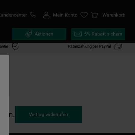
Kundencenter
Mein Konto
Warenkorb
Aktionen
5% Rabatt sichern
antie
Ratenzahlung per PayPal
ufen.
Vertrag widerrufen