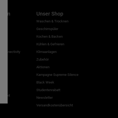
inien
Unser Shop
g
Waschen & Trocknen
Geschirrspüler
Kochen & Backen
Kühlen & Gefrieren
 Connectivity
Klimaanlagen
Zubehör
Aktionen
n
Kampagne Supreme Silence
Black Week
Studentenrabatt
freiheit
Newsletter
Versandkostenübersicht