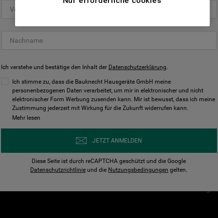
Nur erforderliche cookies
(Funktionelle-Cookies) und für
personalisierte und nicht personalisierte
Unser Unternehmen
Unsere Richtl
Werbung basierend auf Ihren
Über Bauknecht
Datenschutzerklärun
Gewohnheiten, Interaktionen mit unseren
Websites, Werbeanzeigen und Interessen
Für Händler
Cookies
(einschließlich über Drittanbieter und auf
Ich verstehe und bestätige den Inhalt der
Karriere
Datenschutzerklärung
Impressum
.
anderen Websites oder sozialen
Presse
AGB
Ich stimme zu, dass die Bauknecht Hausgeräte GmbH meine
Plattformen, beispielsweise Google LLC –
personenbezogenen Daten verarbeitet, um mir in elektronischer und nicht
Nutzungsbedingungen
elektronischer Form Werbung zusenden kann. Mir ist bewusst, dass ich meine
weitere Informationen zu den
Geräte
Zustimmung jederzeit mit Wirkung für die Zukunft widerrufen kann.
n
Datenschutzbestimmungen von Google
Mehr lesen
Verhaltenskodex
finden Sie hier:
Nutzungsbedingunge
https://business.safety.google/privacy/
JETZT ANMELDEN
(Profiling- und Marketing-Cookies).
Widerrufsbelehrung
Diese Seite ist durch reCAPTCHA geschützt und die Google
Rückgabe / Retoure
Indem Sie auf die Schaltfläche "Alle
Datenschutzrichtlinie
und die
Nutzungsbedingungen
gelten.
Erklärung zur Barriere
Cookies akzeptieren" klicken, stimmen Sie
Cookie-Einstellungen
der Verwendung all unserer Cookies und der
Weitergabe Ihrer Daten an unsere
Drittanbieter für solche Zwecke zu. Wenn