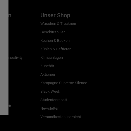
inien
Unser Shop
g
Waschen & Trocknen
Geschirrspüler
Kochen & Backen
Kühlen & Gefrieren
 Connectivity
Klimaanlagen
Zubehör
Aktionen
n
Kampagne Supreme Silence
Black Week
Studentenrabatt
freiheit
Newsletter
Versandkostenübersicht