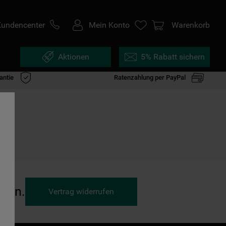
Kundencenter
Mein Konto
Warenkorb
Aktionen
5% Rabatt sichern
antie
Ratenzahlung per PayPal
ufen.
Vertrag widerrufen