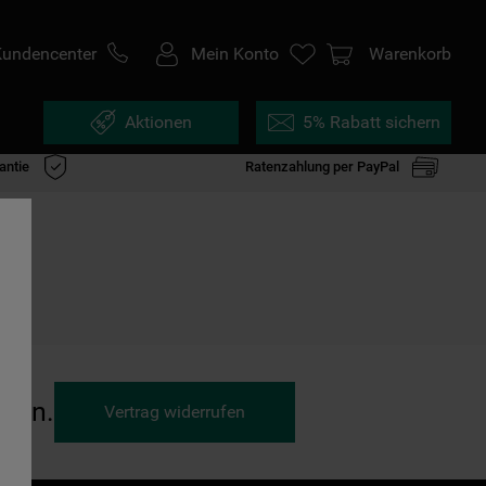
Kundencenter
Mein Konto
Warenkorb
Aktionen
5% Rabatt sichern
antie
Ratenzahlung per PayPal
ufen.
Vertrag widerrufen