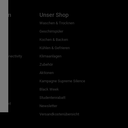
inien
Unser Shop
g
Waschen & Trocknen
Geschirrspüler
Kochen & Backen
Kühlen & Gefrieren
 Connectivity
Klimaanlagen
Zubehör
Aktionen
n
Kampagne Supreme Silence
Black Week
Studentenrabatt
freiheit
Newsletter
Versandkostenübersicht