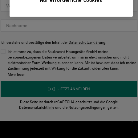
Nur erforderliche cookies
(Funktionelle-Cookies) und für
personalisierte und nicht personalisierte
Unser Unternehmen
Unsere Richtl
Werbung basierend auf Ihren
Über Bauknecht
Datenschutzerklärun
Gewohnheiten, Interaktionen mit unseren
Websites, Werbeanzeigen und Interessen
Für Händler
Cookies
(einschließlich über Drittanbieter und auf
Ich verstehe und bestätige den Inhalt der
Karriere
Datenschutzerklärung
Impressum
.
anderen Websites oder sozialen
Presse
AGB
Ich stimme zu, dass die Bauknecht Hausgeräte GmbH meine
Plattformen, beispielsweise Google LLC –
personenbezogenen Daten verarbeitet, um mir in elektronischer und nicht
Nutzungsbedingungen
elektronischer Form Werbung zusenden kann. Mir ist bewusst, dass ich meine
weitere Informationen zu den
Geräte
Zustimmung jederzeit mit Wirkung für die Zukunft widerrufen kann.
n
Datenschutzbestimmungen von Google
Mehr lesen
Verhaltenskodex
finden Sie hier:
Nutzungsbedingunge
https://business.safety.google/privacy/
JETZT ANMELDEN
(Profiling- und Marketing-Cookies).
Widerrufsbelehrung
Diese Seite ist durch reCAPTCHA geschützt und die Google
Rückgabe / Retoure
Indem Sie auf die Schaltfläche "Alle
Datenschutzrichtlinie
und die
Nutzungsbedingungen
gelten.
Erklärung zur Barriere
Cookies akzeptieren" klicken, stimmen Sie
Cookie-Einstellungen
der Verwendung all unserer Cookies und der
Weitergabe Ihrer Daten an unsere
Drittanbieter für solche Zwecke zu. Wenn