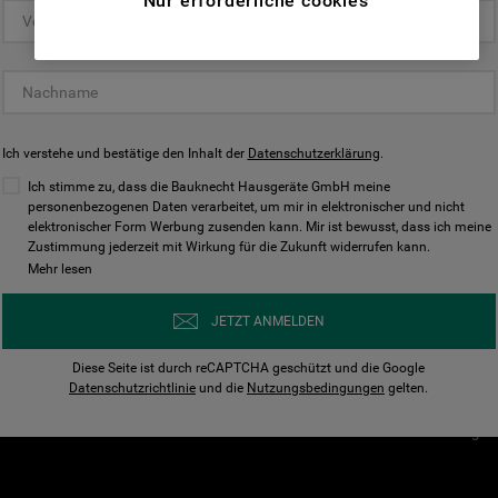
Nur erforderliche cookies
(Funktionelle-Cookies) und für
personalisierte und nicht personalisierte
Unser Unternehmen
Unsere Richtl
Werbung basierend auf Ihren
Über Bauknecht
Datenschutzerklärun
Gewohnheiten, Interaktionen mit unseren
Websites, Werbeanzeigen und Interessen
Für Händler
Cookies
(einschließlich über Drittanbieter und auf
Ich verstehe und bestätige den Inhalt der
Karriere
Datenschutzerklärung
Impressum
.
anderen Websites oder sozialen
Presse
AGB
Ich stimme zu, dass die Bauknecht Hausgeräte GmbH meine
Plattformen, beispielsweise Google LLC –
personenbezogenen Daten verarbeitet, um mir in elektronischer und nicht
Nutzungsbedingungen
elektronischer Form Werbung zusenden kann. Mir ist bewusst, dass ich meine
weitere Informationen zu den
Geräte
Zustimmung jederzeit mit Wirkung für die Zukunft widerrufen kann.
n
Datenschutzbestimmungen von Google
Mehr lesen
Verhaltenskodex
finden Sie hier:
Nutzungsbedingunge
https://business.safety.google/privacy/
JETZT ANMELDEN
(Profiling- und Marketing-Cookies).
Widerrufsbelehrung
Diese Seite ist durch reCAPTCHA geschützt und die Google
Rückgabe / Retoure
Indem Sie auf die Schaltfläche "Alle
Datenschutzrichtlinie
und die
Nutzungsbedingungen
gelten.
Erklärung zur Barriere
Cookies akzeptieren" klicken, stimmen Sie
Cookie-Einstellungen
der Verwendung all unserer Cookies und der
Weitergabe Ihrer Daten an unsere
Drittanbieter für solche Zwecke zu. Wenn