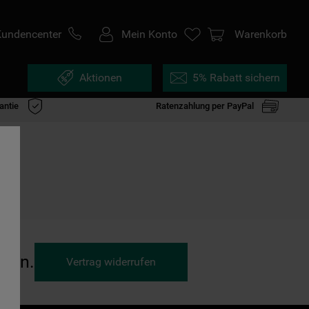
Kundencenter
Mein Konto
Warenkorb
Aktionen
5% Rabatt sichern
antie
Ratenzahlung per PayPal
ufen.
Vertrag widerrufen