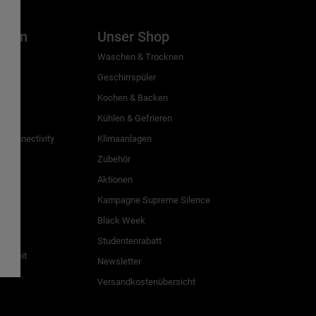
inien
Unser Shop
g
Waschen & Trocknen
Geschirrspüler
Kochen & Backen
Kühlen & Gefrieren
 Connectivity
Klimaanlagen
Zubehör
Aktionen
n
Kampagne Supreme Silence
Black Week
Studentenrabatt
freiheit
Newsletter
Versandkostenübersicht