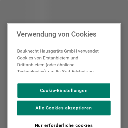
Verwendung von Cookies
Bauknecht Hausgeräte GmbH verwendet
Cookies von Erstanbietern und
Drittanbietern (oder ähnliche
Technologien), um Ihr Surf-Erlebnis zu
verbessern (unbedingt erforderliche
Cookies), um unser Publikum zu messen
Cookie-Einstellungen
(Leistungs-Cookies), um die redaktionellen
Inhalte der Website basierend auf Ihrer
Nutzung der Website zu personalisieren,
Alle Cookies akzeptieren
die Funktionalität der Website zu
verbessern und Ihnen spezifische
Nur erforderliche cookies
Funktionen anzubieten (Funktionelle-