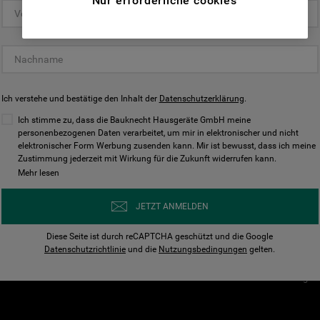
Nur erforderliche cookies
(Funktionelle-Cookies) und für
personalisierte und nicht personalisierte
Unser Unternehmen
Unsere Richtl
Werbung basierend auf Ihren
Über Bauknecht
Datenschutzerklärun
Gewohnheiten, Interaktionen mit unseren
Websites, Werbeanzeigen und Interessen
Für Händler
Cookies
(einschließlich über Drittanbieter und auf
Ich verstehe und bestätige den Inhalt der
Karriere
Datenschutzerklärung
Impressum
.
anderen Websites oder sozialen
Presse
AGB
Ich stimme zu, dass die Bauknecht Hausgeräte GmbH meine
Plattformen, beispielsweise Google LLC –
personenbezogenen Daten verarbeitet, um mir in elektronischer und nicht
Nutzungsbedingungen
elektronischer Form Werbung zusenden kann. Mir ist bewusst, dass ich meine
weitere Informationen zu den
Geräte
Zustimmung jederzeit mit Wirkung für die Zukunft widerrufen kann.
n
Datenschutzbestimmungen von Google
Mehr lesen
Verhaltenskodex
finden Sie hier:
Nutzungsbedingunge
https://business.safety.google/privacy/
JETZT ANMELDEN
(Profiling- und Marketing-Cookies).
Widerrufsbelehrung
Diese Seite ist durch reCAPTCHA geschützt und die Google
Rückgabe / Retoure
Indem Sie auf die Schaltfläche "Alle
Datenschutzrichtlinie
und die
Nutzungsbedingungen
gelten.
Erklärung zur Barriere
Cookies akzeptieren" klicken, stimmen Sie
Cookie-Einstellungen
der Verwendung all unserer Cookies und der
Weitergabe Ihrer Daten an unsere
Drittanbieter für solche Zwecke zu. Wenn