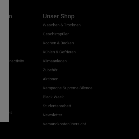
inien
Unser Shop
g
Waschen & Trocknen
Geschirrspüler
Kochen & Backen
Kühlen & Gefrieren
 Connectivity
Klimaanlagen
Zubehör
Aktionen
n
Kampagne Supreme Silence
Black Week
Studentenrabatt
freiheit
Newsletter
Versandkostenübersicht