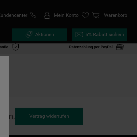
Kundencenter
Mein Konto
Warenkorb
Aktionen
5% Rabatt sichern
antie
Ratenzahlung per PayPal
ufen.
Vertrag widerrufen