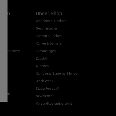
inien
Unser Shop
g
Waschen & Trocknen
Geschirrspüler
Kochen & Backen
Kühlen & Gefrieren
 Connectivity
Klimaanlagen
Zubehör
Aktionen
n
Kampagne Supreme Silence
Black Week
Studentenrabatt
freiheit
Newsletter
Versandkostenübersicht