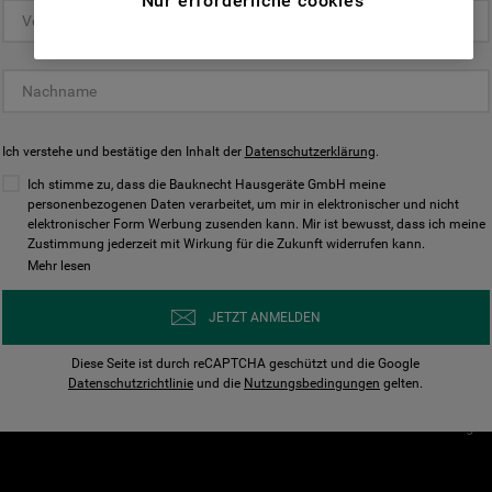
Nur erforderliche cookies
(Funktionelle-Cookies) und für
personalisierte und nicht personalisierte
Unser Unternehmen
Unsere Richtl
Werbung basierend auf Ihren
Über Bauknecht
Datenschutzerklärun
Gewohnheiten, Interaktionen mit unseren
Websites, Werbeanzeigen und Interessen
Für Händler
Cookies
(einschließlich über Drittanbieter und auf
Ich verstehe und bestätige den Inhalt der
Karriere
Datenschutzerklärung
Impressum
.
anderen Websites oder sozialen
Presse
AGB
Ich stimme zu, dass die Bauknecht Hausgeräte GmbH meine
Plattformen, beispielsweise Google LLC –
personenbezogenen Daten verarbeitet, um mir in elektronischer und nicht
Nutzungsbedingungen
elektronischer Form Werbung zusenden kann. Mir ist bewusst, dass ich meine
weitere Informationen zu den
Geräte
Zustimmung jederzeit mit Wirkung für die Zukunft widerrufen kann.
n
Datenschutzbestimmungen von Google
Mehr lesen
Verhaltenskodex
finden Sie hier:
Nutzungsbedingunge
https://business.safety.google/privacy/
JETZT ANMELDEN
(Profiling- und Marketing-Cookies).
Widerrufsbelehrung
Diese Seite ist durch reCAPTCHA geschützt und die Google
Rückgabe / Retoure
Indem Sie auf die Schaltfläche "Alle
Datenschutzrichtlinie
und die
Nutzungsbedingungen
gelten.
Erklärung zur Barriere
Cookies akzeptieren" klicken, stimmen Sie
Cookie-Einstellungen
der Verwendung all unserer Cookies und der
Weitergabe Ihrer Daten an unsere
Drittanbieter für solche Zwecke zu. Wenn