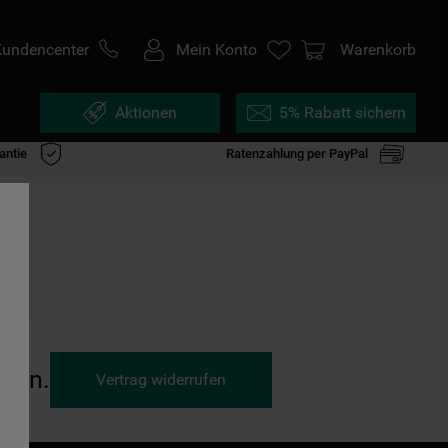
Kundencenter
Mein Konto
Warenkorb
Aktionen
5% Rabatt sichern
antie
Ratenzahlung per PayPal
ufen.
Vertrag widerrufen