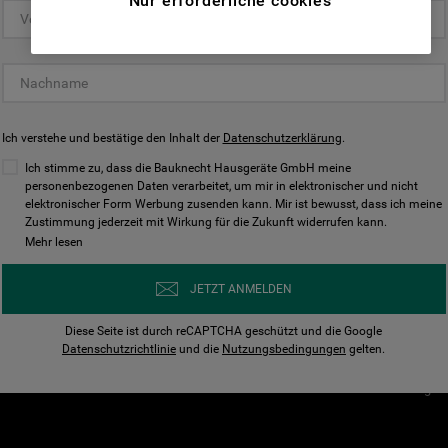
Nur erforderliche cookies
(Funktionelle-Cookies) und für
personalisierte und nicht personalisierte
Unser Unternehmen
Unsere Richtl
Werbung basierend auf Ihren
Über Bauknecht
Datenschutzerklärun
Gewohnheiten, Interaktionen mit unseren
Websites, Werbeanzeigen und Interessen
Für Händler
Cookies
(einschließlich über Drittanbieter und auf
Ich verstehe und bestätige den Inhalt der
Karriere
Datenschutzerklärung
Impressum
.
anderen Websites oder sozialen
Presse
AGB
Ich stimme zu, dass die Bauknecht Hausgeräte GmbH meine
Plattformen, beispielsweise Google LLC –
personenbezogenen Daten verarbeitet, um mir in elektronischer und nicht
Nutzungsbedingungen
elektronischer Form Werbung zusenden kann. Mir ist bewusst, dass ich meine
weitere Informationen zu den
Geräte
Zustimmung jederzeit mit Wirkung für die Zukunft widerrufen kann.
n
Datenschutzbestimmungen von Google
Mehr lesen
Verhaltenskodex
finden Sie hier:
Nutzungsbedingunge
https://business.safety.google/privacy/
JETZT ANMELDEN
(Profiling- und Marketing-Cookies).
Widerrufsbelehrung
Diese Seite ist durch reCAPTCHA geschützt und die Google
Rückgabe / Retoure
Indem Sie auf die Schaltfläche "Alle
Datenschutzrichtlinie
und die
Nutzungsbedingungen
gelten.
Erklärung zur Barriere
Cookies akzeptieren" klicken, stimmen Sie
Cookie-Einstellungen
der Verwendung all unserer Cookies und der
Weitergabe Ihrer Daten an unsere
Drittanbieter für solche Zwecke zu. Wenn