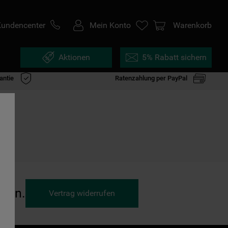
Kundencenter
Mein Konto
Warenkorb
Aktionen
5% Rabatt sichern
antie
Ratenzahlung per PayPal
ufen.
Vertrag widerrufen