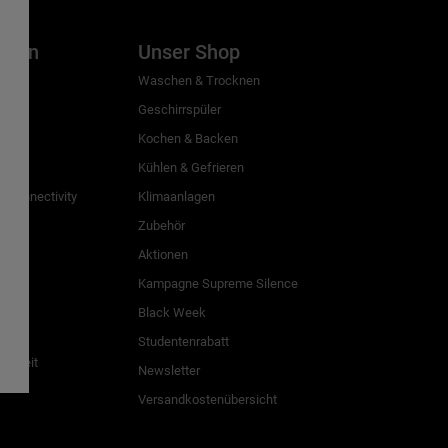
inien
Unser Shop
g
Waschen & Trocknen
Geschirrspüler
Kochen & Backen
Kühlen & Gefrieren
 Connectivity
Klimaanlagen
Zubehör
Aktionen
n
Kampagne Supreme Silence
Black Week
Studentenrabatt
freiheit
Newsletter
Versandkostenübersicht