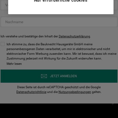
Nur erforderliche cookies
(Funktionelle-Cookies) und für
personalisierte und nicht personalisierte
Unser Unternehmen
Unsere Richtl
Werbung basierend auf Ihren
Über Bauknecht
Datenschutzerklärun
Gewohnheiten, Interaktionen mit unseren
Websites, Werbeanzeigen und Interessen
Für Händler
Cookies
(einschließlich über Drittanbieter und auf
Ich verstehe und bestätige den Inhalt der
Karriere
Datenschutzerklärung
Impressum
.
anderen Websites oder sozialen
Presse
AGB
Ich stimme zu, dass die Bauknecht Hausgeräte GmbH meine
Plattformen, beispielsweise Google LLC –
personenbezogenen Daten verarbeitet, um mir in elektronischer und nicht
Nutzungsbedingungen
elektronischer Form Werbung zusenden kann. Mir ist bewusst, dass ich meine
weitere Informationen zu den
Geräte
Zustimmung jederzeit mit Wirkung für die Zukunft widerrufen kann.
n
Datenschutzbestimmungen von Google
Mehr lesen
Verhaltenskodex
finden Sie hier:
Nutzungsbedingunge
https://business.safety.google/privacy/
JETZT ANMELDEN
(Profiling- und Marketing-Cookies).
Widerrufsbelehrung
Diese Seite ist durch reCAPTCHA geschützt und die Google
Rückgabe / Retoure
Indem Sie auf die Schaltfläche "Alle
Datenschutzrichtlinie
und die
Nutzungsbedingungen
gelten.
Erklärung zur Barriere
Cookies akzeptieren" klicken, stimmen Sie
Cookie-Einstellungen
der Verwendung all unserer Cookies und der
Weitergabe Ihrer Daten an unsere
Drittanbieter für solche Zwecke zu. Wenn