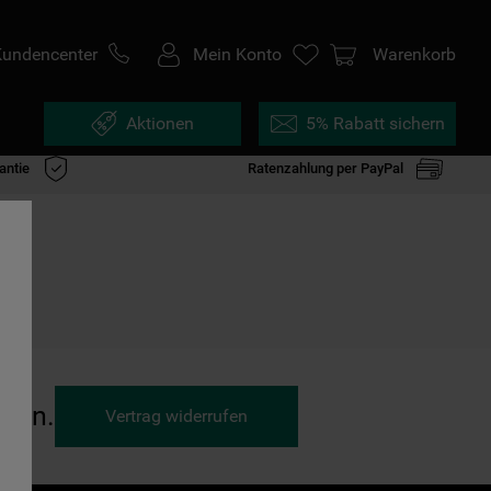
Kundencenter
Mein Konto
Warenkorb
Aktionen
5% Rabatt sichern
antie
Ratenzahlung per PayPal
ufen.
Vertrag widerrufen