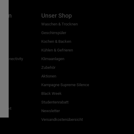
inien
Unser Shop
g
Waschen & Trocknen
Geschirrspüler
Kochen & Backen
Kühlen & Gefrieren
 Connectivity
Klimaanlagen
Zubehör
Aktionen
n
Kampagne Supreme Silence
Black Week
Studentenrabatt
freiheit
Newsletter
Versandkostenübersicht