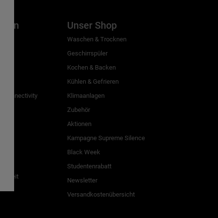
inien
Unser Shop
g
Waschen & Trocknen
Geschirrspüler
Kochen & Backen
Kühlen & Gefrieren
 Connectivity
Klimaanlagen
Zubehör
Aktionen
n
Kampagne Supreme Silence
Black Week
Studentenrabatt
freiheit
Newsletter
Versandkostenübersicht