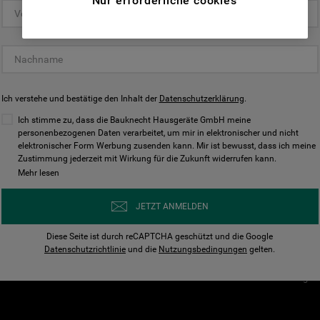
Nur erforderliche cookies
(Funktionelle-Cookies) und für
personalisierte und nicht personalisierte
Unser Unternehmen
Unsere Richtl
Werbung basierend auf Ihren
Über Bauknecht
Datenschutzerklärun
Gewohnheiten, Interaktionen mit unseren
Websites, Werbeanzeigen und Interessen
Für Händler
Cookies
(einschließlich über Drittanbieter und auf
Ich verstehe und bestätige den Inhalt der
Karriere
Datenschutzerklärung
Impressum
.
anderen Websites oder sozialen
Presse
AGB
Ich stimme zu, dass die Bauknecht Hausgeräte GmbH meine
Plattformen, beispielsweise Google LLC –
personenbezogenen Daten verarbeitet, um mir in elektronischer und nicht
Nutzungsbedingungen
elektronischer Form Werbung zusenden kann. Mir ist bewusst, dass ich meine
weitere Informationen zu den
Geräte
Zustimmung jederzeit mit Wirkung für die Zukunft widerrufen kann.
n
Datenschutzbestimmungen von Google
Mehr lesen
Verhaltenskodex
finden Sie hier:
Nutzungsbedingunge
https://business.safety.google/privacy/
JETZT ANMELDEN
(Profiling- und Marketing-Cookies).
Widerrufsbelehrung
Diese Seite ist durch reCAPTCHA geschützt und die Google
Rückgabe / Retoure
Indem Sie auf die Schaltfläche "Alle
Datenschutzrichtlinie
und die
Nutzungsbedingungen
gelten.
Erklärung zur Barriere
Cookies akzeptieren" klicken, stimmen Sie
Cookie-Einstellungen
der Verwendung all unserer Cookies und der
Weitergabe Ihrer Daten an unsere
Drittanbieter für solche Zwecke zu. Wenn