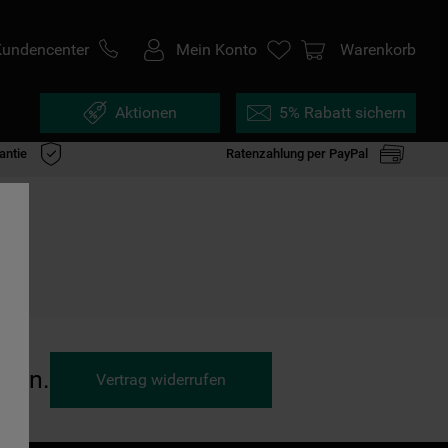
Kundencenter
Mein Konto
Warenkorb
Aktionen
5% Rabatt sichern
antie
Ratenzahlung per PayPal
ufen.
Vertrag widerrufen