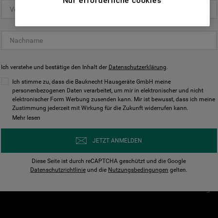
Nur erforderliche cookies
(Funktionelle-Cookies) und für
personalisierte und nicht personalisierte
Unser Unternehmen
Unsere Richtl
Werbung basierend auf Ihren
Über Bauknecht
Datenschutzerklärun
Gewohnheiten, Interaktionen mit unseren
Websites, Werbeanzeigen und Interessen
Für Händler
Cookies
(einschließlich über Drittanbieter und auf
Ich verstehe und bestätige den Inhalt der
Karriere
Datenschutzerklärung
Impressum
.
anderen Websites oder sozialen
Presse
AGB
Ich stimme zu, dass die Bauknecht Hausgeräte GmbH meine
Plattformen, beispielsweise Google LLC –
personenbezogenen Daten verarbeitet, um mir in elektronischer und nicht
Nutzungsbedingungen
elektronischer Form Werbung zusenden kann. Mir ist bewusst, dass ich meine
weitere Informationen zu den
Geräte
Zustimmung jederzeit mit Wirkung für die Zukunft widerrufen kann.
n
Datenschutzbestimmungen von Google
Mehr lesen
Verhaltenskodex
finden Sie hier:
Nutzungsbedingunge
https://business.safety.google/privacy/
JETZT ANMELDEN
(Profiling- und Marketing-Cookies).
Widerrufsbelehrung
Diese Seite ist durch reCAPTCHA geschützt und die Google
Rückgabe / Retoure
Indem Sie auf die Schaltfläche "Alle
Datenschutzrichtlinie
und die
Nutzungsbedingungen
gelten.
Erklärung zur Barriere
Cookies akzeptieren" klicken, stimmen Sie
Cookie-Einstellungen
der Verwendung all unserer Cookies und der
Weitergabe Ihrer Daten an unsere
Drittanbieter für solche Zwecke zu. Wenn