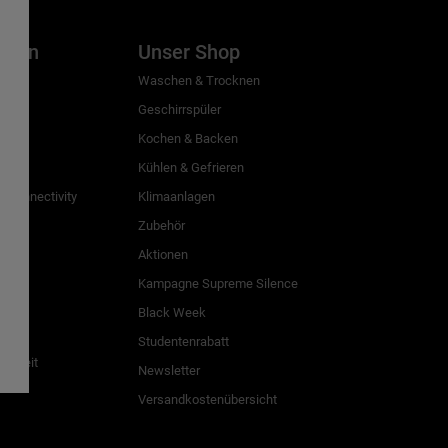
inien
Unser Shop
g
Waschen & Trocknen
Geschirrspüler
Kochen & Backen
Kühlen & Gefrieren
 Connectivity
Klimaanlagen
Zubehör
Aktionen
n
Kampagne Supreme Silence
Black Week
Studentenrabatt
freiheit
Newsletter
Versandkostenübersicht