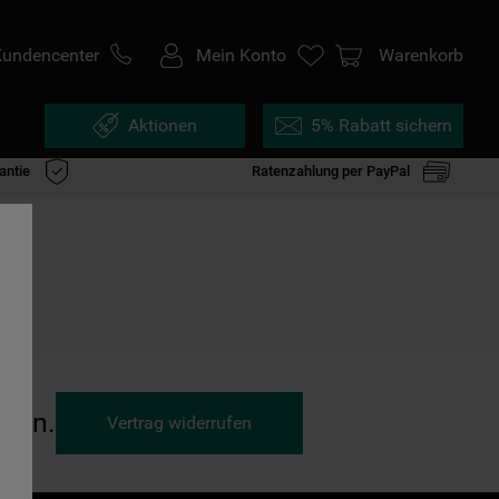
Kundencenter
Mein Konto
Warenkorb
Aktionen
5% Rabatt sichern
antie
Ratenzahlung per PayPal
ufen.
Vertrag widerrufen