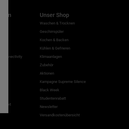
inien
Unser Shop
g
Waschen & Trocknen
Geschirrspüler
Kochen & Backen
Kühlen & Gefrieren
 Connectivity
Klimaanlagen
Zubehör
Aktionen
n
Kampagne Supreme Silence
Black Week
Studentenrabatt
freiheit
Newsletter
Versandkostenübersicht