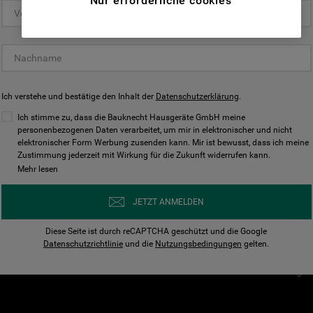
Nur erforderliche cookies
(Funktionelle-Cookies) und für
personalisierte und nicht personalisierte
Unser Unternehmen
Unsere Richtl
Werbung basierend auf Ihren
Über Bauknecht
Datenschutzerklärun
Gewohnheiten, Interaktionen mit unseren
Websites, Werbeanzeigen und Interessen
Für Händler
Cookies
(einschließlich über Drittanbieter und auf
Ich verstehe und bestätige den Inhalt der
Karriere
Datenschutzerklärung
Impressum
.
anderen Websites oder sozialen
Presse
AGB
Ich stimme zu, dass die Bauknecht Hausgeräte GmbH meine
Plattformen, beispielsweise Google LLC –
personenbezogenen Daten verarbeitet, um mir in elektronischer und nicht
Nutzungsbedingungen
elektronischer Form Werbung zusenden kann. Mir ist bewusst, dass ich meine
weitere Informationen zu den
Geräte
Zustimmung jederzeit mit Wirkung für die Zukunft widerrufen kann.
n
Datenschutzbestimmungen von Google
Mehr lesen
Verhaltenskodex
finden Sie hier:
Nutzungsbedingunge
https://business.safety.google/privacy/
JETZT ANMELDEN
(Profiling- und Marketing-Cookies).
Widerrufsbelehrung
Diese Seite ist durch reCAPTCHA geschützt und die Google
Rückgabe / Retoure
Indem Sie auf die Schaltfläche "Alle
Datenschutzrichtlinie
und die
Nutzungsbedingungen
gelten.
Erklärung zur Barriere
Cookies akzeptieren" klicken, stimmen Sie
Cookie-Einstellungen
der Verwendung all unserer Cookies und der
Weitergabe Ihrer Daten an unsere
Drittanbieter für solche Zwecke zu. Wenn