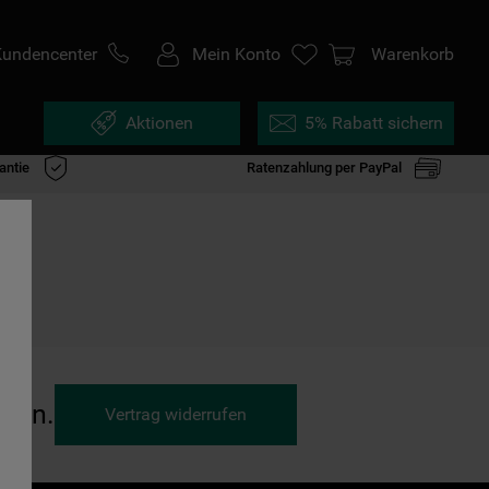
Kundencenter
Mein Konto
Warenkorb
Aktionen
5% Rabatt sichern
antie
Ratenzahlung per PayPal
ufen.
Vertrag widerrufen