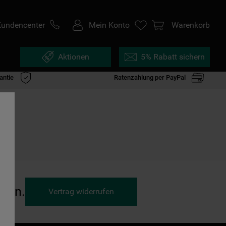
Kundencenter
Mein Konto
Warenkorb
Aktionen
5% Rabatt sichern
antie
Ratenzahlung per PayPal
ufen.
Vertrag widerrufen