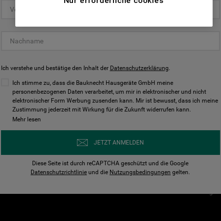
Nur erforderliche cookies
(Funktionelle-Cookies) und für
personalisierte und nicht personalisierte
Unser Unternehmen
Unsere Richtl
Werbung basierend auf Ihren
Über Bauknecht
Datenschutzerklärun
Gewohnheiten, Interaktionen mit unseren
Websites, Werbeanzeigen und Interessen
Für Händler
Cookies
(einschließlich über Drittanbieter und auf
Ich verstehe und bestätige den Inhalt der
Karriere
Datenschutzerklärung
Impressum
.
anderen Websites oder sozialen
Presse
AGB
Ich stimme zu, dass die Bauknecht Hausgeräte GmbH meine
Plattformen, beispielsweise Google LLC –
personenbezogenen Daten verarbeitet, um mir in elektronischer und nicht
Nutzungsbedingungen
elektronischer Form Werbung zusenden kann. Mir ist bewusst, dass ich meine
weitere Informationen zu den
Geräte
Zustimmung jederzeit mit Wirkung für die Zukunft widerrufen kann.
n
Datenschutzbestimmungen von Google
Mehr lesen
Verhaltenskodex
finden Sie hier:
Nutzungsbedingunge
https://business.safety.google/privacy/
JETZT ANMELDEN
(Profiling- und Marketing-Cookies).
Widerrufsbelehrung
Diese Seite ist durch reCAPTCHA geschützt und die Google
Rückgabe / Retoure
Indem Sie auf die Schaltfläche "Alle
Datenschutzrichtlinie
und die
Nutzungsbedingungen
gelten.
Erklärung zur Barriere
Cookies akzeptieren" klicken, stimmen Sie
Cookie-Einstellungen
der Verwendung all unserer Cookies und der
Weitergabe Ihrer Daten an unsere
Drittanbieter für solche Zwecke zu. Wenn