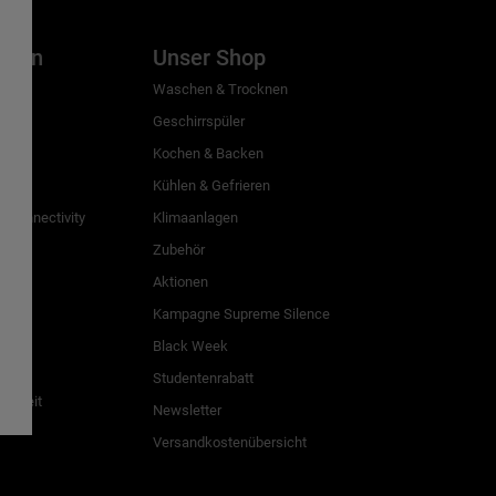
inien
Unser Shop
g
Waschen & Trocknen
Geschirrspüler
Kochen & Backen
Kühlen & Gefrieren
 Connectivity
Klimaanlagen
Zubehör
Aktionen
n
Kampagne Supreme Silence
Black Week
Studentenrabatt
freiheit
Newsletter
Versandkostenübersicht