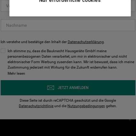
Nur erforderliche cookies
(Funktionelle-Cookies) und für
personalisierte und nicht personalisierte
Unser Unternehmen
Unsere Richtl
Werbung basierend auf Ihren
Über Bauknecht
Datenschutzerklärun
Gewohnheiten, Interaktionen mit unseren
Websites, Werbeanzeigen und Interessen
Für Händler
Cookies
(einschließlich über Drittanbieter und auf
Ich verstehe und bestätige den Inhalt der
Karriere
Datenschutzerklärung
Impressum
.
anderen Websites oder sozialen
Presse
AGB
Ich stimme zu, dass die Bauknecht Hausgeräte GmbH meine
Plattformen, beispielsweise Google LLC –
personenbezogenen Daten verarbeitet, um mir in elektronischer und nicht
Nutzungsbedingungen
elektronischer Form Werbung zusenden kann. Mir ist bewusst, dass ich meine
weitere Informationen zu den
Geräte
Zustimmung jederzeit mit Wirkung für die Zukunft widerrufen kann.
n
Datenschutzbestimmungen von Google
Mehr lesen
Verhaltenskodex
finden Sie hier:
Nutzungsbedingunge
https://business.safety.google/privacy/
JETZT ANMELDEN
(Profiling- und Marketing-Cookies).
Widerrufsbelehrung
Diese Seite ist durch reCAPTCHA geschützt und die Google
Rückgabe / Retoure
Indem Sie auf die Schaltfläche "Alle
Datenschutzrichtlinie
und die
Nutzungsbedingungen
gelten.
Erklärung zur Barriere
Cookies akzeptieren" klicken, stimmen Sie
Cookie-Einstellungen
der Verwendung all unserer Cookies und der
Weitergabe Ihrer Daten an unsere
Drittanbieter für solche Zwecke zu. Wenn