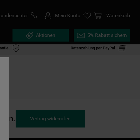
Kundencenter
Mein Konto
Warenkorb
Aktionen
5% Rabatt sichern
antie
Ratenzahlung per PayPal
ufen.
Vertrag widerrufen