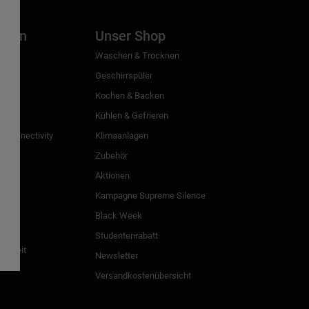
inien
Unser Shop
g
Waschen & Trocknen
Geschirrspüler
Kochen & Backen
Kühlen & Gefrieren
 Connectivity
Klimaanlagen
Zubehör
Aktionen
n
Kampagne Supreme Silence
Black Week
Studentenrabatt
freiheit
Newsletter
Versandkostenübersicht