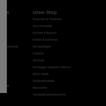
inien
Unser Shop
g
Waschen & Trocknen
Geschirrspüler
Kochen & Backen
Kühlen & Gefrieren
 Connectivity
Klimaanlagen
Zubehör
Aktionen
n
Kampagne Supreme Silence
Black Week
Studentenrabatt
freiheit
Newsletter
Versandkostenübersicht