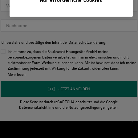
Nur erforderliche cookies
(Funktionelle-Cookies) und für
personalisierte und nicht personalisierte
Unser Unternehmen
Unsere Richtl
Werbung basierend auf Ihren
Über Bauknecht
Datenschutzerklärun
Gewohnheiten, Interaktionen mit unseren
Websites, Werbeanzeigen und Interessen
Für Händler
Cookies
(einschließlich über Drittanbieter und auf
Ich verstehe und bestätige den Inhalt der
Karriere
Datenschutzerklärung
Impressum
.
anderen Websites oder sozialen
Presse
AGB
Ich stimme zu, dass die Bauknecht Hausgeräte GmbH meine
Plattformen, beispielsweise Google LLC –
personenbezogenen Daten verarbeitet, um mir in elektronischer und nicht
Nutzungsbedingungen
elektronischer Form Werbung zusenden kann. Mir ist bewusst, dass ich meine
weitere Informationen zu den
Geräte
Zustimmung jederzeit mit Wirkung für die Zukunft widerrufen kann.
n
Datenschutzbestimmungen von Google
Mehr lesen
Verhaltenskodex
finden Sie hier:
Nutzungsbedingunge
https://business.safety.google/privacy/
JETZT ANMELDEN
(Profiling- und Marketing-Cookies).
Widerrufsbelehrung
Diese Seite ist durch reCAPTCHA geschützt und die Google
Rückgabe / Retoure
Indem Sie auf die Schaltfläche "Alle
Datenschutzrichtlinie
und die
Nutzungsbedingungen
gelten.
Erklärung zur Barriere
Cookies akzeptieren" klicken, stimmen Sie
Cookie-Einstellungen
der Verwendung all unserer Cookies und der
Weitergabe Ihrer Daten an unsere
Drittanbieter für solche Zwecke zu. Wenn