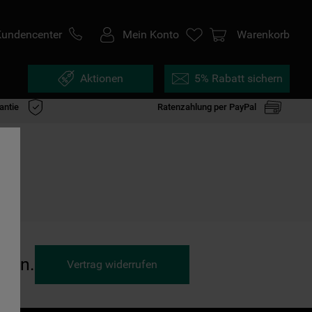
Kundencenter
Mein Konto
Warenkorb
Aktionen
5% Rabatt sichern
antie
Ratenzahlung per PayPal
ufen.
Vertrag widerrufen