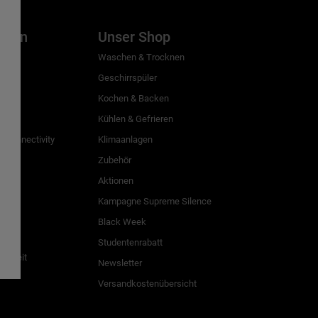
inien
Unser Shop
g
Waschen & Trocknen
Geschirrspüler
Kochen & Backen
Kühlen & Gefrieren
 Connectivity
Klimaanlagen
Zubehör
Aktionen
n
Kampagne Supreme Silence
Black Week
Studentenrabatt
freiheit
Newsletter
Versandkostenübersicht