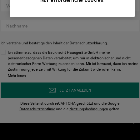
Nur erforderliche cookies
(Funktionelle-Cookies) und für
personalisierte und nicht personalisierte
Unser Unternehmen
Unsere Richtl
Werbung basierend auf Ihren
Über Bauknecht
Datenschutzerklärun
Gewohnheiten, Interaktionen mit unseren
Websites, Werbeanzeigen und Interessen
Für Händler
Cookies
(einschließlich über Drittanbieter und auf
Ich verstehe und bestätige den Inhalt der
Karriere
Datenschutzerklärung
Impressum
.
anderen Websites oder sozialen
Presse
AGB
Ich stimme zu, dass die Bauknecht Hausgeräte GmbH meine
Plattformen, beispielsweise Google LLC –
personenbezogenen Daten verarbeitet, um mir in elektronischer und nicht
Nutzungsbedingungen
elektronischer Form Werbung zusenden kann. Mir ist bewusst, dass ich meine
weitere Informationen zu den
Geräte
Zustimmung jederzeit mit Wirkung für die Zukunft widerrufen kann.
n
Datenschutzbestimmungen von Google
Mehr lesen
Verhaltenskodex
finden Sie hier:
Nutzungsbedingunge
https://business.safety.google/privacy/
JETZT ANMELDEN
(Profiling- und Marketing-Cookies).
Widerrufsbelehrung
Diese Seite ist durch reCAPTCHA geschützt und die Google
Rückgabe / Retoure
Indem Sie auf die Schaltfläche "Alle
Datenschutzrichtlinie
und die
Nutzungsbedingungen
gelten.
Erklärung zur Barriere
Cookies akzeptieren" klicken, stimmen Sie
Cookie-Einstellungen
der Verwendung all unserer Cookies und der
Weitergabe Ihrer Daten an unsere
Drittanbieter für solche Zwecke zu. Wenn