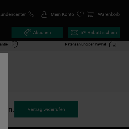
Kundencenter
Mein Konto
Warenkorb
Aktionen
5% Rabatt sichern
antie
Ratenzahlung per PayPal
ufen.
Vertrag widerrufen