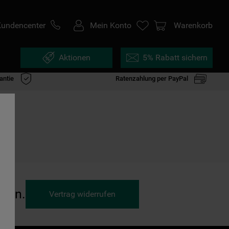
Kundencenter
Mein Konto
Warenkorb
Aktionen
5% Rabatt sichern
antie
Ratenzahlung per PayPal
ufen.
Vertrag widerrufen