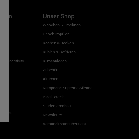
inien
Unser Shop
g
Waschen & Trocknen
Geschirrspüler
Kochen & Backen
Kühlen & Gefrieren
 Connectivity
Klimaanlagen
Zubehör
Aktionen
n
Kampagne Supreme Silence
Black Week
Studentenrabatt
freiheit
Newsletter
Versandkostenübersicht