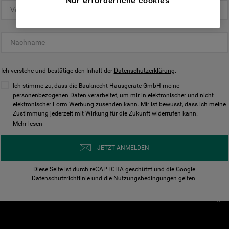
Nur erforderliche cookies
(Funktionelle-Cookies) und für
personalisierte und nicht personalisierte
Unser Unternehmen
Unsere Richtl
Werbung basierend auf Ihren
Über Bauknecht
Datenschutzerklärun
Gewohnheiten, Interaktionen mit unseren
Websites, Werbeanzeigen und Interessen
Für Händler
Cookies
(einschließlich über Drittanbieter und auf
Ich verstehe und bestätige den Inhalt der
Karriere
Datenschutzerklärung
Impressum
.
anderen Websites oder sozialen
Presse
AGB
Ich stimme zu, dass die Bauknecht Hausgeräte GmbH meine
Plattformen, beispielsweise Google LLC –
personenbezogenen Daten verarbeitet, um mir in elektronischer und nicht
Nutzungsbedingungen
elektronischer Form Werbung zusenden kann. Mir ist bewusst, dass ich meine
weitere Informationen zu den
Geräte
Zustimmung jederzeit mit Wirkung für die Zukunft widerrufen kann.
n
Datenschutzbestimmungen von Google
Mehr lesen
Verhaltenskodex
finden Sie hier:
Nutzungsbedingunge
https://business.safety.google/privacy/
JETZT ANMELDEN
(Profiling- und Marketing-Cookies).
Widerrufsbelehrung
Diese Seite ist durch reCAPTCHA geschützt und die Google
Rückgabe / Retoure
Indem Sie auf die Schaltfläche "Alle
Datenschutzrichtlinie
und die
Nutzungsbedingungen
gelten.
Erklärung zur Barriere
Cookies akzeptieren" klicken, stimmen Sie
Cookie-Einstellungen
der Verwendung all unserer Cookies und der
Weitergabe Ihrer Daten an unsere
Drittanbieter für solche Zwecke zu. Wenn