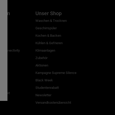
inien
Unser Shop
g
Waschen & Trocknen
Geschirrspüler
Kochen & Backen
Kühlen & Gefrieren
 Connectivity
Klimaanlagen
Zubehör
Aktionen
n
Kampagne Supreme Silence
Black Week
Studentenrabatt
freiheit
Newsletter
Versandkostenübersicht