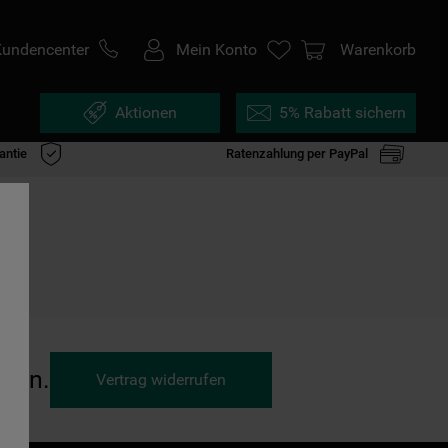
Kundencenter
Mein Konto
Warenkorb
Aktionen
5% Rabatt sichern
antie
Ratenzahlung per PayPal
ufen.
Vertrag widerrufen