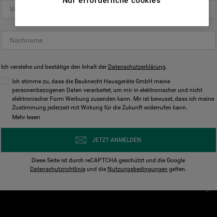
Nur erforderliche cookies
(Funktionelle-Cookies) und für
personalisierte und nicht personalisierte
Unser Unternehmen
Unsere Richtl
Werbung basierend auf Ihren
Über Bauknecht
Datenschutzerklärun
Gewohnheiten, Interaktionen mit unseren
Websites, Werbeanzeigen und Interessen
Für Händler
Cookies
(einschließlich über Drittanbieter und auf
Ich verstehe und bestätige den Inhalt der
Karriere
Datenschutzerklärung
Impressum
.
anderen Websites oder sozialen
Presse
AGB
Ich stimme zu, dass die Bauknecht Hausgeräte GmbH meine
Plattformen, beispielsweise Google LLC –
personenbezogenen Daten verarbeitet, um mir in elektronischer und nicht
Nutzungsbedingungen
elektronischer Form Werbung zusenden kann. Mir ist bewusst, dass ich meine
weitere Informationen zu den
Geräte
Zustimmung jederzeit mit Wirkung für die Zukunft widerrufen kann.
n
Datenschutzbestimmungen von Google
Mehr lesen
Verhaltenskodex
finden Sie hier:
Nutzungsbedingunge
https://business.safety.google/privacy/
JETZT ANMELDEN
(Profiling- und Marketing-Cookies).
Widerrufsbelehrung
Diese Seite ist durch reCAPTCHA geschützt und die Google
Rückgabe / Retoure
Indem Sie auf die Schaltfläche "Alle
Datenschutzrichtlinie
und die
Nutzungsbedingungen
gelten.
Erklärung zur Barriere
Cookies akzeptieren" klicken, stimmen Sie
Cookie-Einstellungen
der Verwendung all unserer Cookies und der
Weitergabe Ihrer Daten an unsere
Drittanbieter für solche Zwecke zu. Wenn