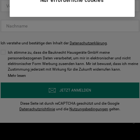
Nur erforderliche cookies
(Funktionelle-Cookies) und für
personalisierte und nicht personalisierte
Unser Unternehmen
Unsere Richtl
Werbung basierend auf Ihren
Über Bauknecht
Datenschutzerklärun
Gewohnheiten, Interaktionen mit unseren
Websites, Werbeanzeigen und Interessen
Für Händler
Cookies
(einschließlich über Drittanbieter und auf
Ich verstehe und bestätige den Inhalt der
Karriere
Datenschutzerklärung
Impressum
.
anderen Websites oder sozialen
Presse
AGB
Ich stimme zu, dass die Bauknecht Hausgeräte GmbH meine
Plattformen, beispielsweise Google LLC –
personenbezogenen Daten verarbeitet, um mir in elektronischer und nicht
Nutzungsbedingungen
elektronischer Form Werbung zusenden kann. Mir ist bewusst, dass ich meine
weitere Informationen zu den
Geräte
Zustimmung jederzeit mit Wirkung für die Zukunft widerrufen kann.
n
Datenschutzbestimmungen von Google
Mehr lesen
Verhaltenskodex
finden Sie hier:
Nutzungsbedingunge
https://business.safety.google/privacy/
JETZT ANMELDEN
(Profiling- und Marketing-Cookies).
Widerrufsbelehrung
Diese Seite ist durch reCAPTCHA geschützt und die Google
Rückgabe / Retoure
Indem Sie auf die Schaltfläche "Alle
Datenschutzrichtlinie
und die
Nutzungsbedingungen
gelten.
Erklärung zur Barriere
Cookies akzeptieren" klicken, stimmen Sie
Cookie-Einstellungen
der Verwendung all unserer Cookies und der
Weitergabe Ihrer Daten an unsere
Drittanbieter für solche Zwecke zu. Wenn