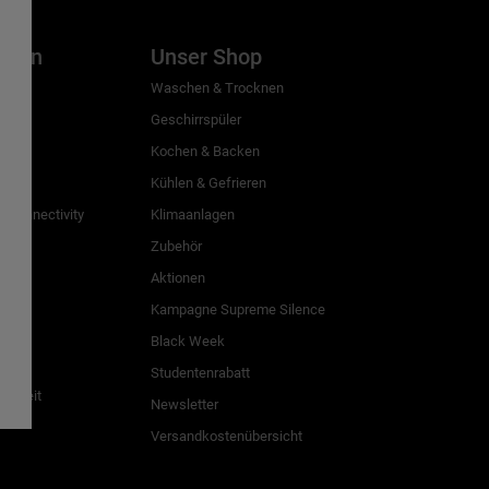
inien
Unser Shop
g
Waschen & Trocknen
Geschirrspüler
Kochen & Backen
Kühlen & Gefrieren
 Connectivity
Klimaanlagen
Zubehör
Aktionen
n
Kampagne Supreme Silence
Black Week
Studentenrabatt
freiheit
Newsletter
Versandkostenübersicht