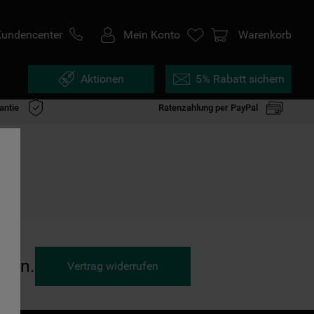
Kundencenter
Mein Konto
Warenkorb
Aktionen
5% Rabatt sichern
antie
Ratenzahlung per PayPal
ufen.
Vertrag widerrufen