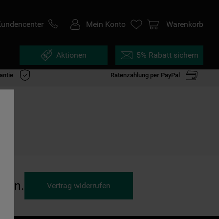
Kundencenter
Mein Konto
Warenkorb
Aktionen
5% Rabatt sichern
antie
Ratenzahlung per PayPal
ufen.
Vertrag widerrufen