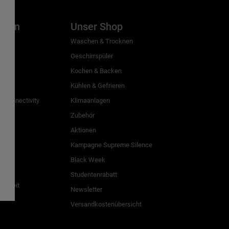
inien
Unser Shop
g
Waschen & Trocknen
Geschirrspüler
Kochen & Backen
Kühlen & Gefrieren
 Connectivity
Klimaanlagen
Zubehör
Aktionen
n
Kampagne Supreme Silence
Black Week
Studentenrabatt
freiheit
Newsletter
Versandkostenübersicht