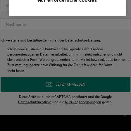
Nur erforderliche cookies
(Funktionelle-Cookies) und für
personalisierte und nicht personalisierte
Unser Unternehmen
Unsere Richtl
Werbung basierend auf Ihren
Über Bauknecht
Datenschutzerklärun
Gewohnheiten, Interaktionen mit unseren
Websites, Werbeanzeigen und Interessen
Für Händler
Cookies
(einschließlich über Drittanbieter und auf
Ich verstehe und bestätige den Inhalt der
Karriere
Datenschutzerklärung
Impressum
.
anderen Websites oder sozialen
Presse
AGB
Ich stimme zu, dass die Bauknecht Hausgeräte GmbH meine
Plattformen, beispielsweise Google LLC –
personenbezogenen Daten verarbeitet, um mir in elektronischer und nicht
Nutzungsbedingungen
elektronischer Form Werbung zusenden kann. Mir ist bewusst, dass ich meine
weitere Informationen zu den
Geräte
Zustimmung jederzeit mit Wirkung für die Zukunft widerrufen kann.
n
Datenschutzbestimmungen von Google
Mehr lesen
Verhaltenskodex
finden Sie hier:
Nutzungsbedingunge
https://business.safety.google/privacy/
JETZT ANMELDEN
(Profiling- und Marketing-Cookies).
Widerrufsbelehrung
Diese Seite ist durch reCAPTCHA geschützt und die Google
Rückgabe / Retoure
Indem Sie auf die Schaltfläche "Alle
Datenschutzrichtlinie
und die
Nutzungsbedingungen
gelten.
Erklärung zur Barriere
Cookies akzeptieren" klicken, stimmen Sie
Cookie-Einstellungen
der Verwendung all unserer Cookies und der
Weitergabe Ihrer Daten an unsere
Drittanbieter für solche Zwecke zu. Wenn