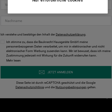
Nur erforderliche cookies
(Funktionelle-Cookies) und für
personalisierte und nicht personalisierte
Unser Unternehmen
Unsere Richtl
Werbung basierend auf Ihren
Über Bauknecht
Datenschutzerklärun
Gewohnheiten, Interaktionen mit unseren
Websites, Werbeanzeigen und Interessen
Für Händler
Cookies
(einschließlich über Drittanbieter und auf
Ich verstehe und bestätige den Inhalt der
Karriere
Datenschutzerklärung
Impressum
.
anderen Websites oder sozialen
Presse
AGB
Ich stimme zu, dass die Bauknecht Hausgeräte GmbH meine
Plattformen, beispielsweise Google LLC –
personenbezogenen Daten verarbeitet, um mir in elektronischer und nicht
Nutzungsbedingungen
elektronischer Form Werbung zusenden kann. Mir ist bewusst, dass ich meine
weitere Informationen zu den
Geräte
Zustimmung jederzeit mit Wirkung für die Zukunft widerrufen kann.
n
Datenschutzbestimmungen von Google
Mehr lesen
Verhaltenskodex
finden Sie hier:
Nutzungsbedingunge
https://business.safety.google/privacy/
JETZT ANMELDEN
(Profiling- und Marketing-Cookies).
Widerrufsbelehrung
Diese Seite ist durch reCAPTCHA geschützt und die Google
Rückgabe / Retoure
Indem Sie auf die Schaltfläche "Alle
Datenschutzrichtlinie
und die
Nutzungsbedingungen
gelten.
Erklärung zur Barriere
Cookies akzeptieren" klicken, stimmen Sie
Cookie-Einstellungen
der Verwendung all unserer Cookies und der
Weitergabe Ihrer Daten an unsere
Drittanbieter für solche Zwecke zu. Wenn