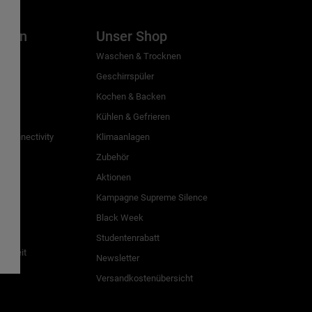
inien
Unser Shop
g
Waschen & Trocknen
Geschirrspüler
Kochen & Backen
Kühlen & Gefrieren
 Connectivity
Klimaanlagen
Zubehör
Aktionen
n
Kampagne Supreme Silence
Black Week
Studentenrabatt
freiheit
Newsletter
Versandkostenübersicht