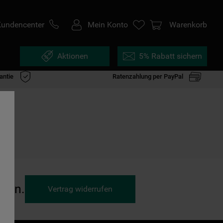
Kundencenter
Mein Konto
Warenkorb
Aktionen
5% Rabatt sichern
antie
Ratenzahlung per PayPal
ufen.
Vertrag widerrufen