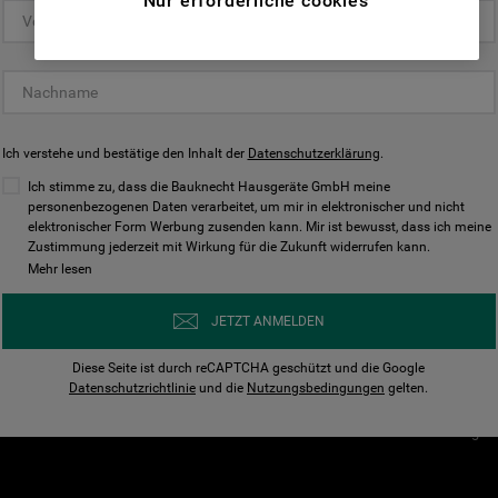
Nur erforderliche cookies
(Funktionelle-Cookies) und für
personalisierte und nicht personalisierte
Unser Unternehmen
Unsere Richtl
Werbung basierend auf Ihren
Über Bauknecht
Datenschutzerklärun
Gewohnheiten, Interaktionen mit unseren
Websites, Werbeanzeigen und Interessen
Für Händler
Cookies
(einschließlich über Drittanbieter und auf
Ich verstehe und bestätige den Inhalt der
Karriere
Datenschutzerklärung
Impressum
.
anderen Websites oder sozialen
Presse
AGB
Ich stimme zu, dass die Bauknecht Hausgeräte GmbH meine
Plattformen, beispielsweise Google LLC –
personenbezogenen Daten verarbeitet, um mir in elektronischer und nicht
Nutzungsbedingungen
elektronischer Form Werbung zusenden kann. Mir ist bewusst, dass ich meine
weitere Informationen zu den
Geräte
Zustimmung jederzeit mit Wirkung für die Zukunft widerrufen kann.
n
Datenschutzbestimmungen von Google
Mehr lesen
Verhaltenskodex
finden Sie hier:
Nutzungsbedingunge
https://business.safety.google/privacy/
JETZT ANMELDEN
(Profiling- und Marketing-Cookies).
Widerrufsbelehrung
Diese Seite ist durch reCAPTCHA geschützt und die Google
Rückgabe / Retoure
Indem Sie auf die Schaltfläche "Alle
Datenschutzrichtlinie
und die
Nutzungsbedingungen
gelten.
Erklärung zur Barriere
Cookies akzeptieren" klicken, stimmen Sie
Cookie-Einstellungen
der Verwendung all unserer Cookies und der
Weitergabe Ihrer Daten an unsere
Drittanbieter für solche Zwecke zu. Wenn