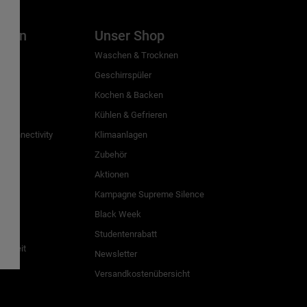
inien
Unser Shop
g
Waschen & Trocknen
Geschirrspüler
Kochen & Backen
Kühlen & Gefrieren
 Connectivity
Klimaanlagen
Zubehör
Aktionen
n
Kampagne Supreme Silence
Black Week
Studentenrabatt
freiheit
Newsletter
Versandkostenübersicht