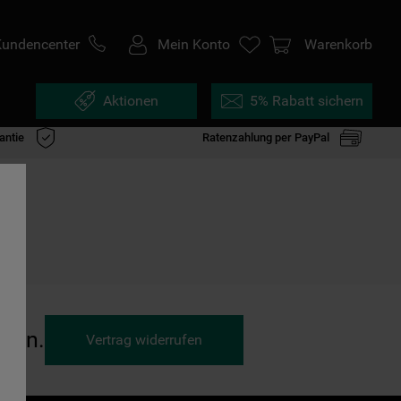
Kundencenter
Mein Konto
Warenkorb
Aktionen
5% Rabatt sichern
antie
Ratenzahlung per PayPal
ufen.
Vertrag widerrufen