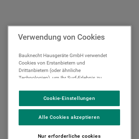
Verwendung von Cookies
Bauknecht Hausgeräte GmbH verwendet
Cookies von Erstanbietern und
Drittanbietern (oder ähnliche
Technologien), um Ihr Surf-Erlebnis zu
verbessern (unbedingt erforderliche
Cookies), um unser Publikum zu messen
Cookie-Einstellungen
(Leistungs-Cookies), um die redaktionellen
Inhalte der Website basierend auf Ihrer
Nutzung der Website zu personalisieren,
Alle Cookies akzeptieren
die Funktionalität der Website zu
verbessern und Ihnen spezifische
Nur erforderliche cookies
Funktionen anzubieten (Funktionelle-