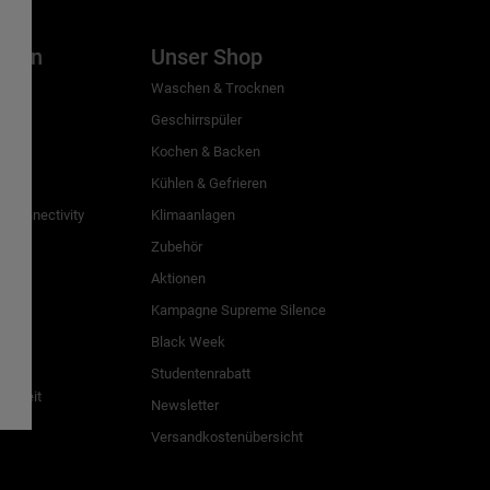
inien
Unser Shop
g
Waschen & Trocknen
Geschirrspüler
Kochen & Backen
Kühlen & Gefrieren
 Connectivity
Klimaanlagen
Zubehör
Aktionen
n
Kampagne Supreme Silence
Black Week
Studentenrabatt
freiheit
Newsletter
Versandkostenübersicht