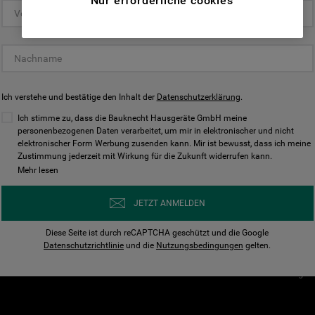
Nur erforderliche cookies
(Funktionelle-Cookies) und für
personalisierte und nicht personalisierte
Unser Unternehmen
Unsere Richtl
Werbung basierend auf Ihren
Über Bauknecht
Datenschutzerklärun
Gewohnheiten, Interaktionen mit unseren
Websites, Werbeanzeigen und Interessen
Für Händler
Cookies
(einschließlich über Drittanbieter und auf
Ich verstehe und bestätige den Inhalt der
Karriere
Datenschutzerklärung
Impressum
.
anderen Websites oder sozialen
Presse
AGB
Ich stimme zu, dass die Bauknecht Hausgeräte GmbH meine
Plattformen, beispielsweise Google LLC –
personenbezogenen Daten verarbeitet, um mir in elektronischer und nicht
Nutzungsbedingungen
elektronischer Form Werbung zusenden kann. Mir ist bewusst, dass ich meine
weitere Informationen zu den
Geräte
Zustimmung jederzeit mit Wirkung für die Zukunft widerrufen kann.
n
Datenschutzbestimmungen von Google
Mehr lesen
Verhaltenskodex
finden Sie hier:
Nutzungsbedingunge
https://business.safety.google/privacy/
JETZT ANMELDEN
(Profiling- und Marketing-Cookies).
Widerrufsbelehrung
Diese Seite ist durch reCAPTCHA geschützt und die Google
Rückgabe / Retoure
Indem Sie auf die Schaltfläche "Alle
Datenschutzrichtlinie
und die
Nutzungsbedingungen
gelten.
Erklärung zur Barriere
Cookies akzeptieren" klicken, stimmen Sie
Cookie-Einstellungen
der Verwendung all unserer Cookies und der
Weitergabe Ihrer Daten an unsere
Drittanbieter für solche Zwecke zu. Wenn