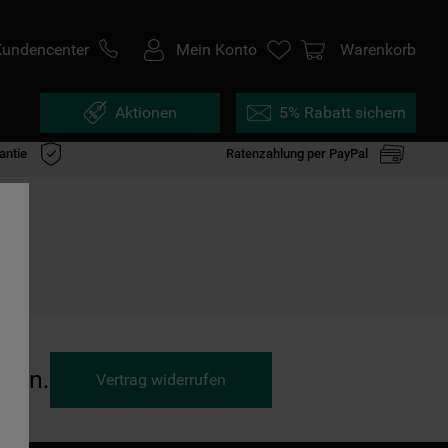
Kundencenter
Mein Konto
Warenkorb
Aktionen
5% Rabatt sichern
antie
Ratenzahlung per PayPal
ufen.
Vertrag widerrufen