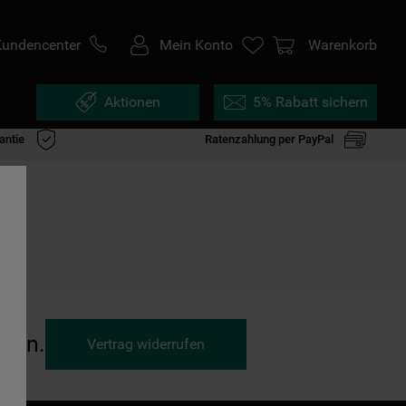
Kundencenter
Mein Konto
Warenkorb
Aktionen
5% Rabatt sichern
antie
Ratenzahlung per PayPal
ufen.
Vertrag widerrufen