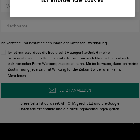
Nur erforderliche cookies
(Funktionelle-Cookies) und für
personalisierte und nicht personalisierte
Unser Unternehmen
Unsere Richtl
Werbung basierend auf Ihren
Über Bauknecht
Datenschutzerklärun
Gewohnheiten, Interaktionen mit unseren
Websites, Werbeanzeigen und Interessen
Für Händler
Cookies
(einschließlich über Drittanbieter und auf
Ich verstehe und bestätige den Inhalt der
Karriere
Datenschutzerklärung
Impressum
.
anderen Websites oder sozialen
Presse
AGB
Ich stimme zu, dass die Bauknecht Hausgeräte GmbH meine
Plattformen, beispielsweise Google LLC –
personenbezogenen Daten verarbeitet, um mir in elektronischer und nicht
Nutzungsbedingungen
elektronischer Form Werbung zusenden kann. Mir ist bewusst, dass ich meine
weitere Informationen zu den
Geräte
Zustimmung jederzeit mit Wirkung für die Zukunft widerrufen kann.
n
Datenschutzbestimmungen von Google
Mehr lesen
Verhaltenskodex
finden Sie hier:
Nutzungsbedingunge
https://business.safety.google/privacy/
JETZT ANMELDEN
(Profiling- und Marketing-Cookies).
Widerrufsbelehrung
Diese Seite ist durch reCAPTCHA geschützt und die Google
Rückgabe / Retoure
Indem Sie auf die Schaltfläche "Alle
Datenschutzrichtlinie
und die
Nutzungsbedingungen
gelten.
Erklärung zur Barriere
Cookies akzeptieren" klicken, stimmen Sie
Cookie-Einstellungen
der Verwendung all unserer Cookies und der
Weitergabe Ihrer Daten an unsere
Drittanbieter für solche Zwecke zu. Wenn