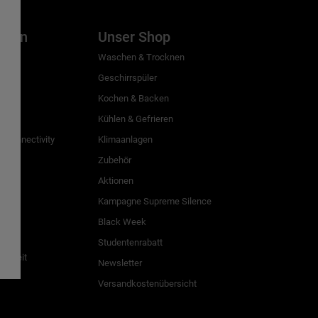
inien
Unser Shop
g
Waschen & Trocknen
Geschirrspüler
Kochen & Backen
Kühlen & Gefrieren
 Connectivity
Klimaanlagen
Zubehör
Aktionen
n
Kampagne Supreme Silence
Black Week
Studentenrabatt
freiheit
Newsletter
Versandkostenübersicht