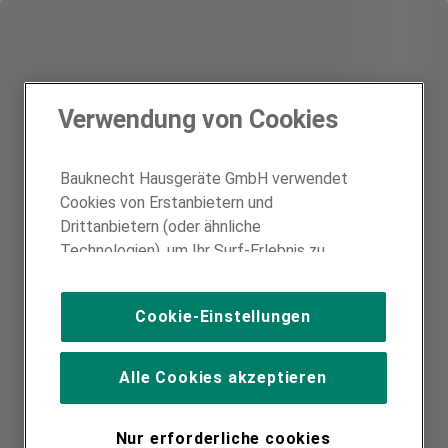
Verwendung von Cookies
Bauknecht Hausgeräte GmbH verwendet
Cookies von Erstanbietern und
Drittanbietern (oder ähnliche
Technologien), um Ihr Surf-Erlebnis zu
verbessern (unbedingt erforderliche
Cookies), um unser Publikum zu messen
Cookie-Einstellungen
(Leistungs-Cookies), um die redaktionellen
Inhalte der Website basierend auf Ihrer
Nutzung der Website zu personalisieren,
Alle Cookies akzeptieren
die Funktionalität der Website zu
verbessern und Ihnen spezifische
Nur erforderliche cookies
Funktionen anzubieten (Funktionelle-