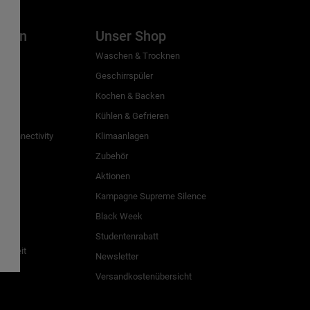
inien
Unser Shop
g
Waschen & Trocknen
Geschirrspüler
Kochen & Backen
Kühlen & Gefrieren
 Connectivity
Klimaanlagen
Zubehör
Aktionen
n
Kampagne Supreme Silence
Black Week
Studentenrabatt
freiheit
Newsletter
Versandkostenübersicht