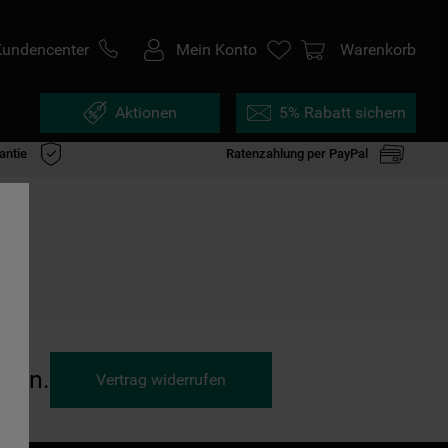
Kundencenter
Mein Konto
Warenkorb
Aktionen
5% Rabatt sichern
antie
Ratenzahlung per PayPal
ufen.
Vertrag widerrufen