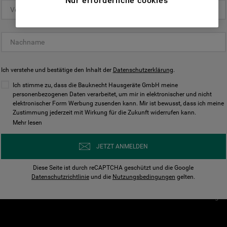
Nur erforderliche cookies
(Funktionelle-Cookies) und für
personalisierte und nicht personalisierte
Unser Unternehmen
Unsere Richtl
Werbung basierend auf Ihren
Über Bauknecht
Datenschutzerklärun
Gewohnheiten, Interaktionen mit unseren
Websites, Werbeanzeigen und Interessen
Für Händler
Cookies
(einschließlich über Drittanbieter und auf
Ich verstehe und bestätige den Inhalt der
Karriere
Datenschutzerklärung
Impressum
.
anderen Websites oder sozialen
Presse
AGB
Ich stimme zu, dass die Bauknecht Hausgeräte GmbH meine
Plattformen, beispielsweise Google LLC –
personenbezogenen Daten verarbeitet, um mir in elektronischer und nicht
Nutzungsbedingungen
elektronischer Form Werbung zusenden kann. Mir ist bewusst, dass ich meine
weitere Informationen zu den
Geräte
Zustimmung jederzeit mit Wirkung für die Zukunft widerrufen kann.
n
Datenschutzbestimmungen von Google
Mehr lesen
Verhaltenskodex
finden Sie hier:
Nutzungsbedingunge
https://business.safety.google/privacy/
JETZT ANMELDEN
(Profiling- und Marketing-Cookies).
Widerrufsbelehrung
Diese Seite ist durch reCAPTCHA geschützt und die Google
Rückgabe / Retoure
Indem Sie auf die Schaltfläche "Alle
Datenschutzrichtlinie
und die
Nutzungsbedingungen
gelten.
Erklärung zur Barriere
Cookies akzeptieren" klicken, stimmen Sie
Cookie-Einstellungen
der Verwendung all unserer Cookies und der
Weitergabe Ihrer Daten an unsere
Drittanbieter für solche Zwecke zu. Wenn