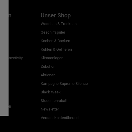
inien
Unser Shop
g
Waschen & Trocknen
Geschirrspüler
Kochen & Backen
Kühlen & Gefrieren
 Connectivity
Klimaanlagen
Zubehör
Aktionen
n
Kampagne Supreme Silence
Black Week
Studentenrabatt
freiheit
Newsletter
Versandkostenübersicht