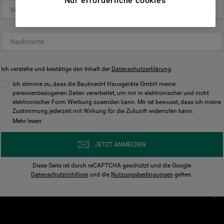
Nur erforderliche cookies
(Funktionelle-Cookies) und für
personalisierte und nicht personalisierte
Unser Unternehmen
Unsere Richtl
Werbung basierend auf Ihren
Über Bauknecht
Datenschutzerklärun
Gewohnheiten, Interaktionen mit unseren
Websites, Werbeanzeigen und Interessen
Für Händler
Cookies
(einschließlich über Drittanbieter und auf
Ich verstehe und bestätige den Inhalt der
Karriere
Datenschutzerklärung
Impressum
.
anderen Websites oder sozialen
Presse
AGB
Ich stimme zu, dass die Bauknecht Hausgeräte GmbH meine
Plattformen, beispielsweise Google LLC –
personenbezogenen Daten verarbeitet, um mir in elektronischer und nicht
Nutzungsbedingungen
elektronischer Form Werbung zusenden kann. Mir ist bewusst, dass ich meine
weitere Informationen zu den
Geräte
Zustimmung jederzeit mit Wirkung für die Zukunft widerrufen kann.
n
Datenschutzbestimmungen von Google
Mehr lesen
Verhaltenskodex
finden Sie hier:
Nutzungsbedingunge
https://business.safety.google/privacy/
JETZT ANMELDEN
(Profiling- und Marketing-Cookies).
Widerrufsbelehrung
Diese Seite ist durch reCAPTCHA geschützt und die Google
Rückgabe / Retoure
Indem Sie auf die Schaltfläche "Alle
Datenschutzrichtlinie
und die
Nutzungsbedingungen
gelten.
Erklärung zur Barriere
Cookies akzeptieren" klicken, stimmen Sie
Cookie-Einstellungen
der Verwendung all unserer Cookies und der
Weitergabe Ihrer Daten an unsere
Drittanbieter für solche Zwecke zu. Wenn