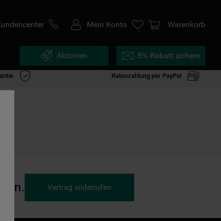
Kundencenter
Mein Konto
Warenkorb
Aktionen
5% Rabatt sichern
antie
Ratenzahlung per PayPal
ufen.
Vertrag widerrufen