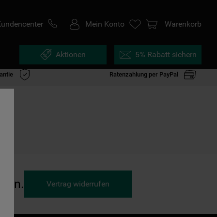
Kundencenter
Mein Konto
Warenkorb
Aktionen
5% Rabatt sichern
antie
Ratenzahlung per PayPal
ufen.
Vertrag widerrufen