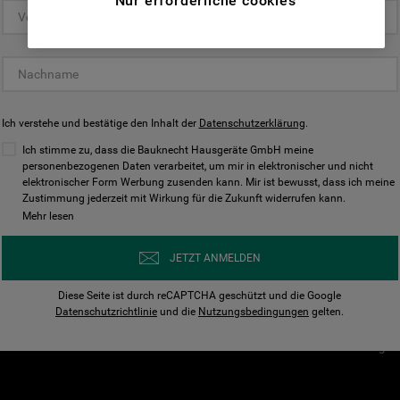
Nur erforderliche cookies
(Funktionelle-Cookies) und für
personalisierte und nicht personalisierte
Unser Unternehmen
Unsere Richtl
Werbung basierend auf Ihren
Über Bauknecht
Datenschutzerklärun
Gewohnheiten, Interaktionen mit unseren
Websites, Werbeanzeigen und Interessen
Für Händler
Cookies
(einschließlich über Drittanbieter und auf
Ich verstehe und bestätige den Inhalt der
Karriere
Datenschutzerklärung
Impressum
.
anderen Websites oder sozialen
Presse
AGB
Ich stimme zu, dass die Bauknecht Hausgeräte GmbH meine
Plattformen, beispielsweise Google LLC –
personenbezogenen Daten verarbeitet, um mir in elektronischer und nicht
Nutzungsbedingungen
elektronischer Form Werbung zusenden kann. Mir ist bewusst, dass ich meine
weitere Informationen zu den
Geräte
Zustimmung jederzeit mit Wirkung für die Zukunft widerrufen kann.
n
Datenschutzbestimmungen von Google
Mehr lesen
Verhaltenskodex
finden Sie hier:
Nutzungsbedingunge
https://business.safety.google/privacy/
JETZT ANMELDEN
(Profiling- und Marketing-Cookies).
Widerrufsbelehrung
Diese Seite ist durch reCAPTCHA geschützt und die Google
Rückgabe / Retoure
Indem Sie auf die Schaltfläche "Alle
Datenschutzrichtlinie
und die
Nutzungsbedingungen
gelten.
Erklärung zur Barriere
Cookies akzeptieren" klicken, stimmen Sie
Cookie-Einstellungen
der Verwendung all unserer Cookies und der
Weitergabe Ihrer Daten an unsere
Drittanbieter für solche Zwecke zu. Wenn