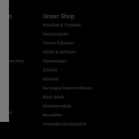
inien
Unser Shop
g
Waschen & Trocknen
Geschirrspüler
Kochen & Backen
Kühlen & Gefrieren
 Connectivity
Klimaanlagen
Zubehör
Aktionen
n
Kampagne Supreme Silence
Black Week
Studentenrabatt
freiheit
Newsletter
Versandkostenübersicht