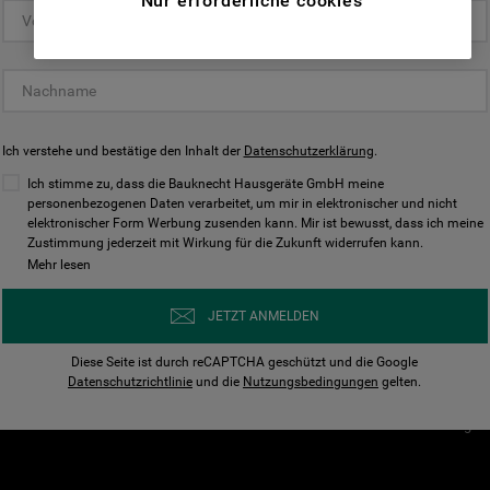
Nur erforderliche cookies
(Funktionelle-Cookies) und für
personalisierte und nicht personalisierte
Unser Unternehmen
Unsere Richtl
Werbung basierend auf Ihren
Über Bauknecht
Datenschutzerklärun
Gewohnheiten, Interaktionen mit unseren
Websites, Werbeanzeigen und Interessen
Für Händler
Cookies
(einschließlich über Drittanbieter und auf
Ich verstehe und bestätige den Inhalt der
Karriere
Datenschutzerklärung
Impressum
.
anderen Websites oder sozialen
Presse
AGB
Ich stimme zu, dass die Bauknecht Hausgeräte GmbH meine
Plattformen, beispielsweise Google LLC –
personenbezogenen Daten verarbeitet, um mir in elektronischer und nicht
Nutzungsbedingungen
elektronischer Form Werbung zusenden kann. Mir ist bewusst, dass ich meine
weitere Informationen zu den
Geräte
Zustimmung jederzeit mit Wirkung für die Zukunft widerrufen kann.
n
Datenschutzbestimmungen von Google
Mehr lesen
Verhaltenskodex
finden Sie hier:
Nutzungsbedingunge
https://business.safety.google/privacy/
JETZT ANMELDEN
(Profiling- und Marketing-Cookies).
Widerrufsbelehrung
Diese Seite ist durch reCAPTCHA geschützt und die Google
Rückgabe / Retoure
Indem Sie auf die Schaltfläche "Alle
Datenschutzrichtlinie
und die
Nutzungsbedingungen
gelten.
Erklärung zur Barriere
Cookies akzeptieren" klicken, stimmen Sie
Cookie-Einstellungen
der Verwendung all unserer Cookies und der
Weitergabe Ihrer Daten an unsere
Drittanbieter für solche Zwecke zu. Wenn