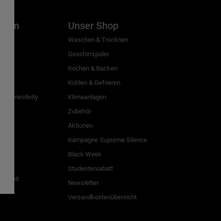
inien
Unser Shop
g
Waschen & Trocknen
Geschirrspüler
Kochen & Backen
Kühlen & Gefrieren
 Connectivity
Klimaanlagen
Zubehör
Aktionen
n
Kampagne Supreme Silence
Black Week
Studentenrabatt
freiheit
Newsletter
Versandkostenübersicht