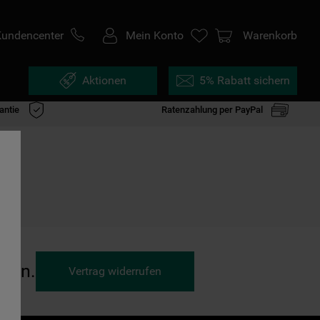
Kundencenter
Mein Konto
Warenkorb
Aktionen
5% Rabatt sichern
antie
Ratenzahlung per PayPal
ufen.
Vertrag widerrufen