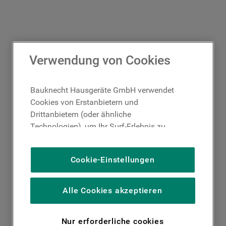
Verwendung von Cookies
Bauknecht Hausgeräte GmbH verwendet
Cookies von Erstanbietern und
Drittanbietern (oder ähnliche
Technologien), um Ihr Surf-Erlebnis zu
verbessern (unbedingt erforderliche
Cookies), um unser Publikum zu messen
Cookie-Einstellungen
(Leistungs-Cookies), um die redaktionellen
Inhalte der Website basierend auf Ihrer
Nutzung der Website zu personalisieren,
Alle Cookies akzeptieren
die Funktionalität der Website zu
verbessern und Ihnen spezifische
Nur erforderliche cookies
Funktionen anzubieten (Funktionelle-