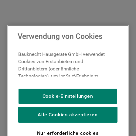
Verwendung von Cookies
Bauknecht Hausgeräte GmbH verwendet
Cookies von Erstanbietern und
Drittanbietern (oder ähnliche
Technologien), um Ihr Surf-Erlebnis zu
verbessern (unbedingt erforderliche
Cookies), um unser Publikum zu messen
Cookie-Einstellungen
(Leistungs-Cookies), um die redaktionellen
Inhalte der Website basierend auf Ihrer
Nutzung der Website zu personalisieren,
Alle Cookies akzeptieren
die Funktionalität der Website zu
verbessern und Ihnen spezifische
Nur erforderliche cookies
Funktionen anzubieten (Funktionelle-