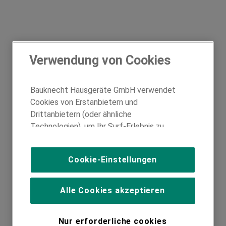
Verwendung von Cookies
Bauknecht Hausgeräte GmbH verwendet
Cookies von Erstanbietern und
Drittanbietern (oder ähnliche
Technologien), um Ihr Surf-Erlebnis zu
verbessern (unbedingt erforderliche
Cookies), um unser Publikum zu messen
Cookie-Einstellungen
(Leistungs-Cookies), um die redaktionellen
Inhalte der Website basierend auf Ihrer
Nutzung der Website zu personalisieren,
Alle Cookies akzeptieren
die Funktionalität der Website zu
verbessern und Ihnen spezifische
Nur erforderliche cookies
Funktionen anzubieten (Funktionelle-