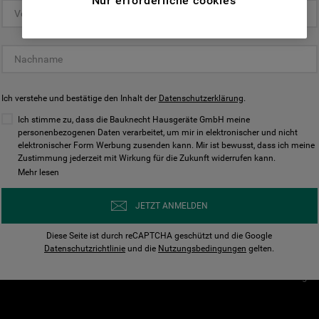
Nur erforderliche cookies
(Funktionelle-Cookies) und für
personalisierte und nicht personalisierte
Unser Unternehmen
Unsere Richtl
Werbung basierend auf Ihren
Über Bauknecht
Datenschutzerklärun
Gewohnheiten, Interaktionen mit unseren
Websites, Werbeanzeigen und Interessen
Für Händler
Cookies
(einschließlich über Drittanbieter und auf
Ich verstehe und bestätige den Inhalt der
Karriere
Datenschutzerklärung
Impressum
.
anderen Websites oder sozialen
Presse
AGB
Ich stimme zu, dass die Bauknecht Hausgeräte GmbH meine
Plattformen, beispielsweise Google LLC –
personenbezogenen Daten verarbeitet, um mir in elektronischer und nicht
Nutzungsbedingungen
elektronischer Form Werbung zusenden kann. Mir ist bewusst, dass ich meine
weitere Informationen zu den
Geräte
Zustimmung jederzeit mit Wirkung für die Zukunft widerrufen kann.
n
Datenschutzbestimmungen von Google
Mehr lesen
Verhaltenskodex
finden Sie hier:
Nutzungsbedingunge
https://business.safety.google/privacy/
JETZT ANMELDEN
(Profiling- und Marketing-Cookies).
Widerrufsbelehrung
Diese Seite ist durch reCAPTCHA geschützt und die Google
Rückgabe / Retoure
Indem Sie auf die Schaltfläche "Alle
Datenschutzrichtlinie
und die
Nutzungsbedingungen
gelten.
Erklärung zur Barriere
Cookies akzeptieren" klicken, stimmen Sie
Cookie-Einstellungen
der Verwendung all unserer Cookies und der
Weitergabe Ihrer Daten an unsere
Drittanbieter für solche Zwecke zu. Wenn