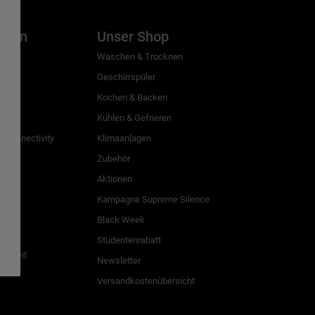
inien
Unser Shop
g
Waschen & Trocknen
Geschirrspüler
Kochen & Backen
Kühlen & Gefrieren
 Connectivity
Klimaanlagen
Zubehör
Aktionen
n
Kampagne Supreme Silence
Black Week
Studentenrabatt
freiheit
Newsletter
Versandkostenübersicht