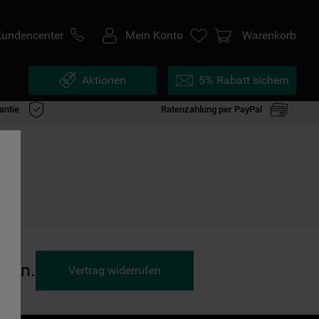
Kundencenter
Mein Konto
Warenkorb
Aktionen
5% Rabatt sichern
antie
Ratenzahlung per PayPal
ufen.
Vertrag widerrufen