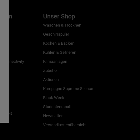
inien
Unser Shop
g
Waschen & Trocknen
Geschirrspüler
Kochen & Backen
Kühlen & Gefrieren
 Connectivity
Klimaanlagen
Zubehör
Aktionen
n
Kampagne Supreme Silence
Black Week
Studentenrabatt
freiheit
Newsletter
Versandkostenübersicht