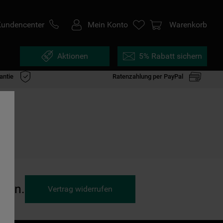
Kundencenter
Mein Konto
Warenkorb
Aktionen
5% Rabatt sichern
antie
Ratenzahlung per PayPal
ufen.
Vertrag widerrufen