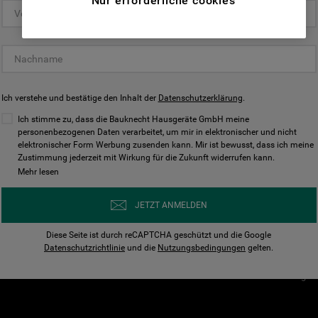
Nur erforderliche cookies
(Funktionelle-Cookies) und für
personalisierte und nicht personalisierte
Unser Unternehmen
Unsere Richtl
Werbung basierend auf Ihren
Über Bauknecht
Datenschutzerklärun
Gewohnheiten, Interaktionen mit unseren
Websites, Werbeanzeigen und Interessen
Für Händler
Cookies
(einschließlich über Drittanbieter und auf
Ich verstehe und bestätige den Inhalt der
Karriere
Datenschutzerklärung
Impressum
.
anderen Websites oder sozialen
Presse
AGB
Ich stimme zu, dass die Bauknecht Hausgeräte GmbH meine
Plattformen, beispielsweise Google LLC –
personenbezogenen Daten verarbeitet, um mir in elektronischer und nicht
Nutzungsbedingungen
elektronischer Form Werbung zusenden kann. Mir ist bewusst, dass ich meine
weitere Informationen zu den
Geräte
Zustimmung jederzeit mit Wirkung für die Zukunft widerrufen kann.
n
Datenschutzbestimmungen von Google
Mehr lesen
Verhaltenskodex
finden Sie hier:
Nutzungsbedingunge
https://business.safety.google/privacy/
JETZT ANMELDEN
(Profiling- und Marketing-Cookies).
Widerrufsbelehrung
Diese Seite ist durch reCAPTCHA geschützt und die Google
Rückgabe / Retoure
Indem Sie auf die Schaltfläche "Alle
Datenschutzrichtlinie
und die
Nutzungsbedingungen
gelten.
Erklärung zur Barriere
Cookies akzeptieren" klicken, stimmen Sie
Cookie-Einstellungen
der Verwendung all unserer Cookies und der
Weitergabe Ihrer Daten an unsere
Drittanbieter für solche Zwecke zu. Wenn